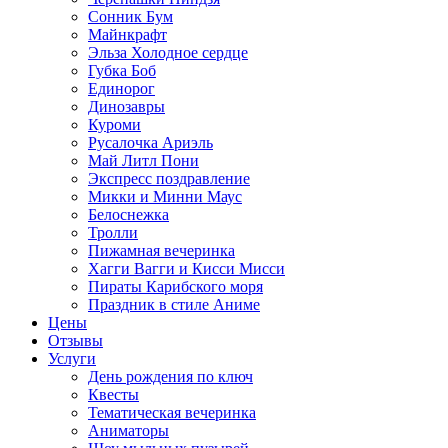
Сонник Бум
Майнкрафт
Эльза Холодное сердце
Губка Боб
Единорог
Динозавры
Куроми
Русалочка Ариэль
Май Литл Пони
Экспресс поздравление
Микки и Минни Маус
Белоснежка
Тролли
Пижамная вечеринка
Хагги Вагги и Кисси Мисси
Пираты Карибского моря
Праздник в стиле Аниме
Цены
Отзывы
Услуги
День рождения по ключ
Квесты
Тематическая вечеринка
Аниматоры