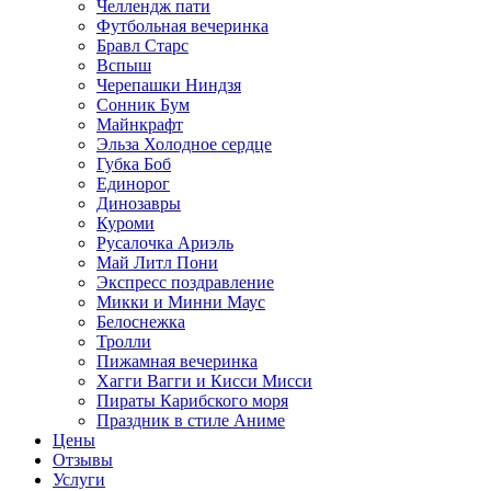
Челлендж пати
Футбольная вечеринка
Бравл Старс
Вспыш
Черепашки Ниндзя
Сонник Бум
Майнкрафт
Эльза Холодное сердце
Губка Боб
Единорог
Динозавры
Куроми
Русалочка Ариэль
Май Литл Пони
Экспресс поздравление
Микки и Минни Маус
Белоснежка
Тролли
Пижамная вечеринка
Хагги Вагги и Кисси Мисси
Пираты Карибского моря
Праздник в стиле Аниме
Цены
Отзывы
Услуги