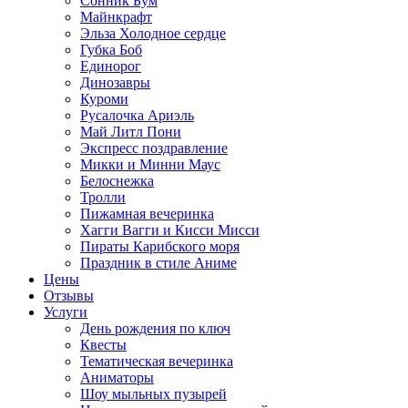
Сонник Бум
Майнкрафт
Эльза Холодное сердце
Губка Боб
Единорог
Динозавры
Куроми
Русалочка Ариэль
Май Литл Пони
Экспресс поздравление
Микки и Минни Маус
Белоснежка
Тролли
Пижамная вечеринка
Хагги Вагги и Кисси Мисси
Пираты Карибского моря
Праздник в стиле Аниме
Цены
Отзывы
Услуги
День рождения по ключ
Квесты
Тематическая вечеринка
Аниматоры
Шоу мыльных пузырей