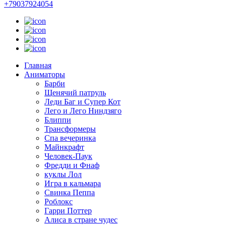
+79037924054
Главная
Аниматоры
Барби
Щенячий патруль
Леди Баг и Супер Кот
Лего и Лего Ниндзяго
Блиппи
Трансформеры
Спа вечеринка
Майнкрафт
Человек-Паук
Фредди и Фнаф
куклы Лол
Игра в кальмара
Свинка Пеппа
Роблокс
Гарри Поттер
Алиса в стране чудес