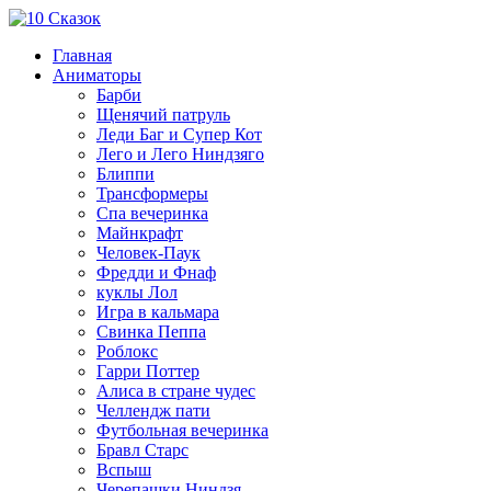
Главная
Аниматоры
Барби
Щенячий патруль
Леди Баг и Супер Кот
Лего и Лего Ниндзяго
Блиппи
Трансформеры
Спа вечеринка
Майнкрафт
Человек-Паук
Фредди и Фнаф
куклы Лол
Игра в кальмара
Свинка Пеппа
Роблокс
Гарри Поттер
Алиса в стране чудес
Челлендж пати
Футбольная вечеринка
Бравл Старс
Вспыш
Черепашки Ниндзя