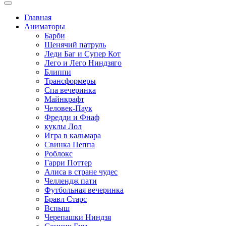
Главная
Аниматоры
Барби
Щенячий патруль
Леди Баг и Супер Кот
Лего и Лего Ниндзяго
Блиппи
Трансформеры
Спа вечеринка
Майнкрафт
Человек-Паук
Фредди и Фнаф
куклы Лол
Игра в кальмара
Свинка Пеппа
Роблокс
Гарри Поттер
Алиса в стране чудес
Челлендж пати
Футбольная вечеринка
Бравл Старс
Вспыш
Черепашки Ниндзя