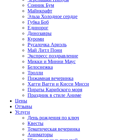
Сонник Бум
Майнкрафт
Эльза Холодное сердце
Губка Боб
Единорог
Динозавры
Куроми
Русалочка Ариэль
Май Литл Пони
Экспресс поздравление
Микки и Минни Маус
Белоснежка
Тролли
Пижамная вечеринка
Хагги Вагги и Кисси Мисси
Пираты Карибского моря
Праздник в стиле Аниме
Цены
Отзывы
Услуги
День рождения по ключ
Квесты
Тематическая вечеринка
Аниматоры