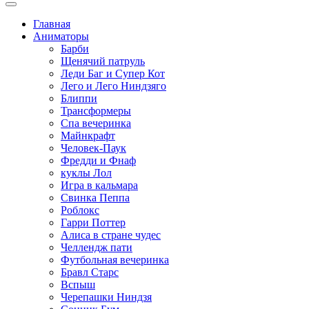
Главная
Аниматоры
Барби
Щенячий патруль
Леди Баг и Супер Кот
Лего и Лего Ниндзяго
Блиппи
Трансформеры
Спа вечеринка
Майнкрафт
Человек-Паук
Фредди и Фнаф
куклы Лол
Игра в кальмара
Свинка Пеппа
Роблокс
Гарри Поттер
Алиса в стране чудес
Челлендж пати
Футбольная вечеринка
Бравл Старс
Вспыш
Черепашки Ниндзя