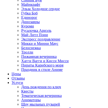
Сонник Бум
Майнкрафт
Эльза Холодное сердце
Губка Боб
Единорог
Динозавры
Куроми
Русалочка Ариэль
Май Литл Пони
Экспресс поздравление
Микки и Минни Маус
Белоснежка
Тролли
Пижамная вечеринка
Хагги Вагги и Кисси Мисси
Пираты Карибского моря
Праздник в стиле Аниме
Цены
Отзывы
Услуги
День рождения по ключ
Квесты
Тематическая вечеринка
Аниматоры
Шоу мыльных пузырей