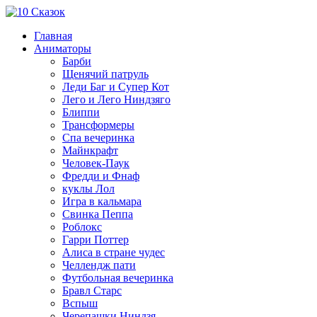
Главная
Аниматоры
Барби
Щенячий патруль
Леди Баг и Супер Кот
Лего и Лего Ниндзяго
Блиппи
Трансформеры
Спа вечеринка
Майнкрафт
Человек-Паук
Фредди и Фнаф
куклы Лол
Игра в кальмара
Свинка Пеппа
Роблокс
Гарри Поттер
Алиса в стране чудес
Челлендж пати
Футбольная вечеринка
Бравл Старс
Вспыш
Черепашки Ниндзя