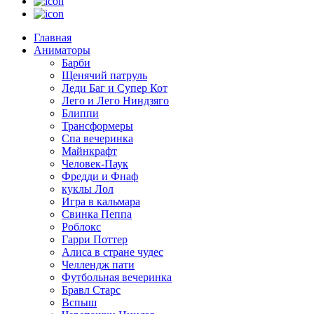
Главная
Аниматоры
Барби
Щенячий патруль
Леди Баг и Супер Кот
Лего и Лего Ниндзяго
Блиппи
Трансформеры
Спа вечеринка
Майнкрафт
Человек-Паук
Фредди и Фнаф
куклы Лол
Игра в кальмара
Свинка Пеппа
Роблокс
Гарри Поттер
Алиса в стране чудес
Челлендж пати
Футбольная вечеринка
Бравл Старс
Вспыш