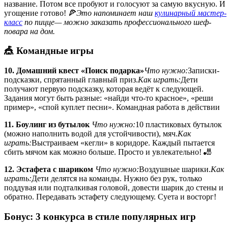
название. Потом все пробуют и голосуют за самую вкусную. И
угощение готово! 🍕
Это напоминает наш
кулинарный мастер-
класс
по пицце— можно заказать профессионального шеф-
повара на дом.
🎪 Командные игры
10. Домашний квест «Поиск подарка»
Что нужно:
Записки-
подсказки, спрятанный главный приз.
Как играть:
Дети
получают первую подсказку, которая ведёт к следующей.
Задания могут быть разные: «найди что-то красное», «реши
пример», «спой куплет песни». Командная работа в действии
11. Боулинг из бутылок
Что нужно:
10 пластиковых бутылок
(можно наполнить водой для устойчивости), мяч.
Как
играть:
Выстраиваем «кегли» в коридоре. Каждый пытается
сбить мячом как можно больше. Просто и увлекательно! 🎳
12. Эстафета с шариком
Что нужно:
Воздушные шарики.
Как
играть:
Дети делятся на команды. Нужно без рук, только
поддувая или подталкивая головой, довести шарик до стены и
обратно. Передавать эстафету следующему. Суета и восторг!
Бонус: 3 конкурса в стиле популярных игр