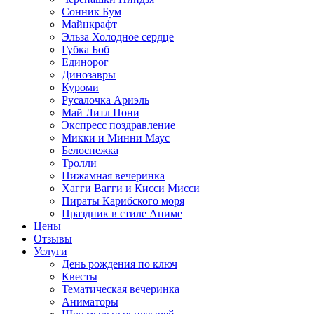
Сонник Бум
Майнкрафт
Эльза Холодное сердце
Губка Боб
Единорог
Динозавры
Куроми
Русалочка Ариэль
Май Литл Пони
Экспресс поздравление
Микки и Минни Маус
Белоснежка
Тролли
Пижамная вечеринка
Хагги Вагги и Кисси Мисси
Пираты Карибского моря
Праздник в стиле Аниме
Цены
Отзывы
Услуги
День рождения по ключ
Квесты
Тематическая вечеринка
Аниматоры