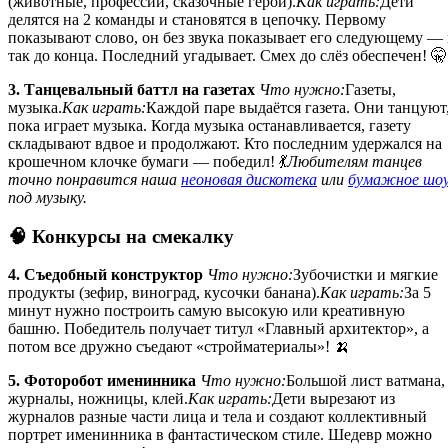
(животные, профессии, сказочные герои).
Как играть:
Дети
делятся на 2 команды и становятся в цепочку. Первому
показывают слово, он без звука показывает его следующему —
так до конца. Последний угадывает. Смех до слёз обеспечен! 🤫
3. Танцевальный баттл на газетах
Что нужно:
Газеты,
музыка.
Как играть:
Каждой паре выдаётся газета. Они танцуют
пока играет музыка. Когда музыка останавливается, газету
складывают вдвое и продолжают. Кто последним удержался на
крошечном клочке бумаги — победил! 💃
Любителям танцев
точно понравится наша
неоновая дискотека
или
бумажное шо
под музыку.
🧠 Конкурсы на смекалку
4. Съедобный конструктор
Что нужно:
Зубочистки и мягкие
продукты (зефир, виноград, кусочки банана).
Как играть:
За 5
минут нужно построить самую высокую или креативную
башню. Победитель получает титул «Главный архитектор», а
потом все дружно съедают «стройматериалы»! 🍌
5. Фоторобот именинника
Что нужно:
Большой лист ватмана,
журналы, ножницы, клей.
Как играть:
Дети вырезают из
журналов разные части лица и тела и создают коллективный
портрет именинника в фантастическом стиле. Шедевр можно