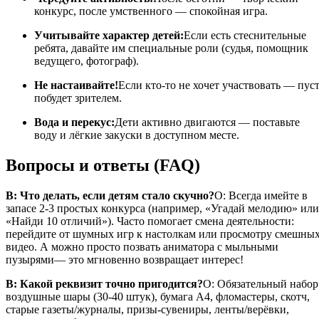
конкурс, после умственного — спокойная игра.
Учитывайте характер детей:
Если есть стеснительные
ребята, давайте им специальные роли (судья, помощник
ведущего, фотограф).
Не настаивайте!
Если кто-то не хочет участвовать — пус
побудет зрителем.
Вода и перекус:
Дети активно двигаются — поставьте
воду и лёгкие закуски в доступном месте.
Вопросы и ответы (FAQ)
В: Что делать, если детям стало скучно?
О: Всегда имейте в
запасе 2-3 простых конкурса (например, «Угадай мелодию» или
«Найди 10 отличий»). Часто помогает смена деятельности:
перейдите от шумных игр к настолкам или просмотру смешны
видео. А можно просто позвать аниматора с мыльными
пузырями— это мгновенно возвращает интерес!
В: Какой реквизит точно пригодится?
О: Обязательный набор
воздушные шары (30-40 штук), бумага А4, фломастеры, скотч,
старые газеты/журналы, призы-сувениры, ленты/верёвки,