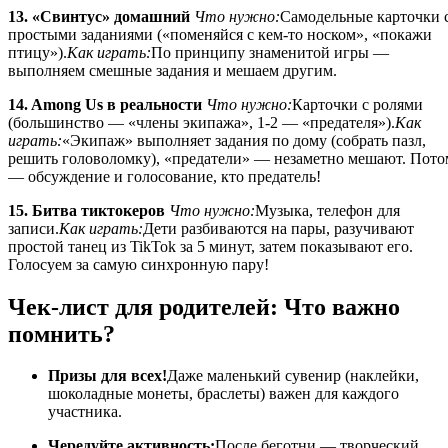
13. «Свинтус» домашний
Что нужно:
Самодельные карточки 
простыми заданиями («поменяйся с кем-то носком», «покажи
птицу»).
Как играть:
По принципу знаменитой игры —
выполняем смешные задания и мешаем другим.
14. Among Us в реальности
Что нужно:
Карточки с ролями
(большинство — «члены экипажа», 1-2 — «предателя»).
Как
играть:
«Экипаж» выполняет задания по дому (собрать пазл,
решить головоломку), «предатели» — незаметно мешают. Пото
— обсуждение и голосование, кто предатель!
15. Битва тиктокеров
Что нужно:
Музыка, телефон для
записи.
Как играть:
Дети разбиваются на пары, разучивают
простой танец из TikTok за 5 минут, затем показывают его.
Голосуем за самую синхронную пару!
Чек-лист для родителей: Что важно
помнить?
Призы для всех!
Даже маленький сувенир (наклейки,
шоколадные монеты, браслеты) важен для каждого
участника.
Чередуйте активность:
После беготни — творческий