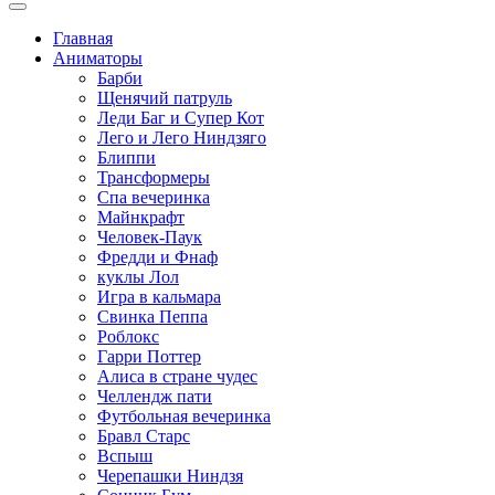
Главная
Аниматоры
Барби
Щенячий патруль
Леди Баг и Супер Кот
Лего и Лего Ниндзяго
Блиппи
Трансформеры
Спа вечеринка
Майнкрафт
Человек-Паук
Фредди и Фнаф
куклы Лол
Игра в кальмара
Свинка Пеппа
Роблокс
Гарри Поттер
Алиса в стране чудес
Челлендж пати
Футбольная вечеринка
Бравл Старс
Вспыш
Черепашки Ниндзя