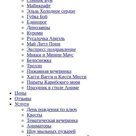
Сонник Бум
Майнкрафт
Эльза Холодное сердце
Губка Боб
Единорог
Динозавры
Куроми
Русалочка Ариэль
Май Литл Пони
Экспресс поздравление
Микки и Минни Маус
Белоснежка
Тролли
Пижамная вечеринка
Хагги Вагги и Кисси Мисси
Пираты Карибского моря
Праздник в стиле Аниме
Цены
Отзывы
Услуги
День рождения по ключ
Квесты
Тематическая вечеринка
Аниматоры
Шоу мыльных пузырей