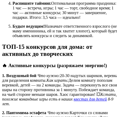
Распишите тайминг.
Оптимальная программа праздника:
1 час — встреча, игры; 1 час — торт, свободное время; 1
час — активные конкурсы; 30 минут — завершение,
подарки. Итого: 3,5 часа — идеально!
Будьте ведущим!
Назначьте ответственного взрослого (не
маму именинника, ей и так хватит хлопот), который буде
объявлять конкурсы и следить за динамикой.
ТОП-15 конкурсов для дома: от
активных до творческих
🔥 Активные конкурсы (разряжаем энергию!)
1. Воздушный бой
Что нужно:
20-30 надутых шариков, веревк
для разделения комнаты.
Как играть:
Делим комнату пополам
веревкой, детей — на 2 команды. Задача — перекинуть все сво
шары на сторону противника за 1 минуту. Побеждает команда,
на чьей стороне меньше шаров. Хаос гарантирован! 💥
Кстати,
похожие командные игры есть в наших
квестах для детей
8-9
лет.
2. Пантомима-эстафета
Что нужно:
Карточки со словами