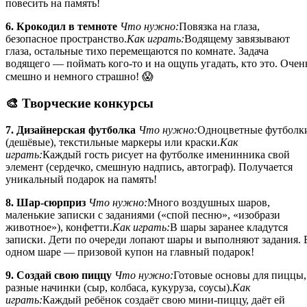
повесить на память!
6. Крокодил в темноте
Что нужно:
Повязка на глаза,
безопасное пространство.
Как играть:
Водящему завязывают
глаза, остальные тихо перемещаются по комнате. Задача
водящего — поймать кого-то и на ощупь угадать, кто это. Очен
смешно и немного страшно! 😱
🎨 Творческие конкурсы
7. Дизайнерская футболка
Что нужно:
Одноцветные футболк
(дешёвые), текстильные маркеры или краски.
Как
играть:
Каждый гость рисует на футболке именинника свой
элемент (сердечко, смешную надпись, автограф). Получается
уникальный подарок на память!
8. Шар-сюрприз
Что нужно:
Много воздушных шаров,
маленькие записки с заданиями («спой песню», «изобрази
животное»), конфетти.
Как играть:
В шары заранее кладутся
записки. Дети по очереди лопают шары и выполняют задания. 
одном шаре — призовой купон на главный подарок!
9. Создай свою пиццу
Что нужно:
Готовые основы для пиццы,
разные начинки (сыр, колбаса, кукуруза, соусы).
Как
играть:
Каждый ребёнок создаёт свою мини-пиццу, даёт ей