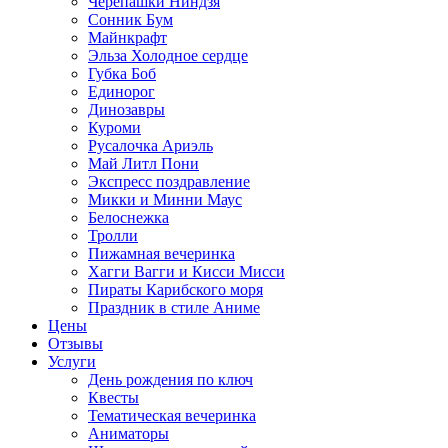
Черепашки Ниндзя
Сонник Бум
Майнкрафт
Эльза Холодное сердце
Губка Боб
Единорог
Динозавры
Куроми
Русалочка Ариэль
Май Литл Пони
Экспресс поздравление
Микки и Минни Маус
Белоснежка
Тролли
Пижамная вечеринка
Хагги Вагги и Кисси Мисси
Пираты Карибского моря
Праздник в стиле Аниме
Цены
Отзывы
Услуги
День рождения по ключ
Квесты
Тематическая вечеринка
Аниматоры