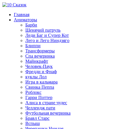
Главная
Аниматоры
Барби
Щенячий патруль
Леди Баг и Супер Кот
Лего и Лего Ниндзяго
Блиппи
Трансформеры
Спа вечеринка
Майнкрафт
Человек-Паук
Фредди и Фнаф
куклы Лол
Игра в кальмара
Свинка Пеппа
Роблокс
Гарри Поттер
Алиса в стране чудес
Челлендж пати
Футбольная вечеринка
Бравл Старс
Вспыш
Черепашки Ниндзя