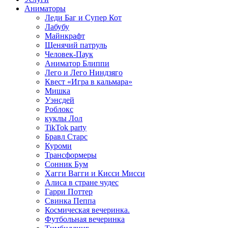
Аниматоры
Леди Баг и Супер Кот
Лабубу
Майнкрафт
Щенячий патруль
Человек-Паук
Аниматор Блиппи
Лего и Лего Ниндзяго
Квест «Игра в кальмара»
Мишка
Уэнсдей
Роблокс
куклы Лол
TikTok party
Бравл Старс
Куроми
Трансформеры
Сонник Бум
Хагги Вагги и Кисси Мисси
Алиса в стране чудес
Гарри Поттер
Свинка Пеппа
Космическая вечеринка.
Футбольная вечеринка