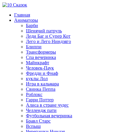
Главная
Аниматоры
Барби
Щенячий патруль
Леди Баг и Супер Кот
Лего и Лего Ниндзяго
Блиппи
Трансформеры
Спа вечеринка
Майнкрафт
Человек-Паук
Фредди и Фнаф
куклы Лол
Игра в кальмара
Свинка Пеппа
Роблокс
Гарри Поттер
Алиса в стране чудес
Челлендж пати
Футбольная вечеринка
Бравл Старс
Вспыш
Черепашки Ниндзя