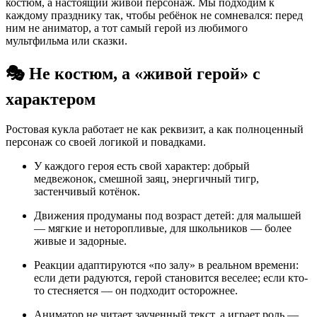
костюм, а настоящий живой персонаж. Мы подходим к
каждому празднику так, чтобы ребёнок не сомневался: перед
ним не аниматор, а тот самый герой из любимого
мультфильма или сказки.
🎭 Не костюм, а «живой герой» с
характером
Ростовая кукла работает не как реквизит, а как полноценный
персонаж со своей логикой и повадками.
У каждого героя есть свой характер: добрый
медвежонок, смешной заяц, энергичный тигр,
застенчивый котёнок.
Движения продуманы под возраст детей: для малышей
— мягкие и неторопливые, для школьников — более
живые и задорные.
Реакции адаптируются «по залу» в реальном времени:
если дети радуются, герой становится веселее; если кто-
то стесняется — он подходит осторожнее.
Аниматор не читает заученный текст, а играет роль —