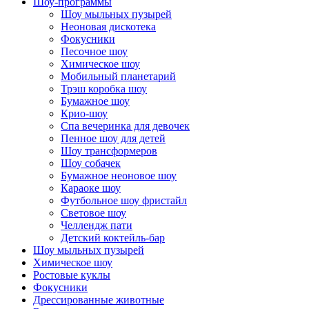
Шоу-программы
Шоу мыльных пузырей
Неоновая дискотека
Фокусники
Песочное шоу
Химическое шоу
Мобильный планетарий
Трэш коробка шоу
Бумажное шоу
Крио-шоу
Спа вечеринка для девочек
Пенное шоу для детей
Шоу трансформеров
Шоу собачек
Бумажное неоновое шоу
Караоке шоу
Футбольное шоу фристайл
Световое шоу
Челлендж пати
Детский коктейль-бар
Шоу мыльных пузырей
Химическое шоу
Ростовые куклы
Фокусники
Дрессированные животные