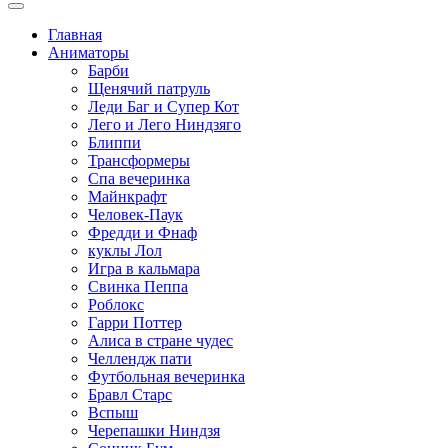
Главная
Аниматоры
Барби
Щенячий патруль
Леди Баг и Супер Кот
Лего и Лего Ниндзяго
Блиппи
Трансформеры
Спа вечеринка
Майнкрафт
Человек-Паук
Фредди и Фнаф
куклы Лол
Игра в кальмара
Свинка Пеппа
Роблокс
Гарри Поттер
Алиса в стране чудес
Челлендж пати
Футбольная вечеринка
Бравл Старс
Вспыш
Черепашки Ниндзя