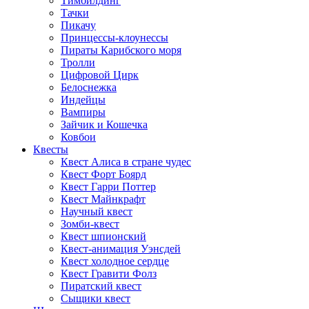
Тимбилдинг
Тачки
Пикачу
Принцессы-клоунессы
Пираты Карибского моря
Тролли
Цифровой Цирк
Белоснежка
Индейцы
Вампиры
Зайчик и Кошечка
Ковбои
Квесты
Квест Алиса в стране чудес
Квест Форт Боярд
Квест Гарри Поттер
Квест Майнкрафт
Научный квест
Зомби-квест
Квест шпионский
Квест-анимация Уэнсдей
Квест холодное сердце
Квест Гравити Фолз
Пиратский квест
Сыщики квест