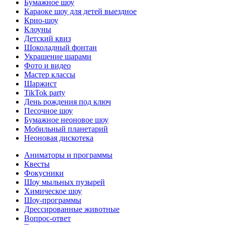
Бумажное шоу
Караоке шоу для детей выездное
Крио-шоу
Клоуны
Детский квиз
Шоколадный фонтан
Украшение шарами
Фото и видео
Мастер классы
Шаржист
TikTok party
День рождения под ключ
Песочное шоу
Бумажное неоновое шоу
Мобильный планетарий
Неоновая дискотека
Аниматоры и программы
Квесты
Фокусники
Шоу мыльных пузырей
Химическое шоу
Шоу-программы
Дрессированные животные
Вопрос-ответ