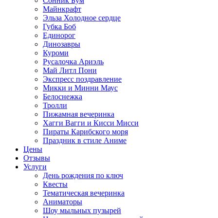
Сонник Бум
Майнкрафт
Эльза Холодное сердце
Губка Боб
Единорог
Динозавры
Куроми
Русалочка Ариэль
Май Литл Пони
Экспресс поздравление
Микки и Минни Маус
Белоснежка
Тролли
Пижамная вечеринка
Хагги Вагги и Кисси Мисси
Пираты Карибского моря
Праздник в стиле Аниме
Цены
Отзывы
Услуги
День рождения по ключ
Квесты
Тематическая вечеринка
Аниматоры
Шоу мыльных пузырей