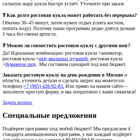
сильную жару кукла быстро устаёт. Уточните при заказе.
❓ Как долго ростовая кукла может работать без перерыва?
Обычно 30–45 минут, затем нужен отдых (снять костюм,
попить воду). Поэтому наши программы редко длятся дольше
1 часа без смены артиста.
❓ Можно ли совместить ростовую куклу с другими шоу?
Да! Идеальные комбинации: ростовая кукла +аниматор,
ростовая кукла +
шоу мыльных пузырей
, ростовая кукла
+
бумажное шоу.
Мы составим сценарий под ваш бюджет.
Заказать ростовую куклу на день рождения в Москве
и
области, уточнить детали и сделать запрос вы можете:по
телефону:
+7 (965) 428-92-83.
Или прямо на нашем сайте—
заполните простую форму, и мы оперативно с вами свяжемся!
Задать вопрос
Специальные предложения
Подберем программу под любой бюджет! Мы предлагаем 4
стандарта анимационных программ, у нас каждый подберет
для себя веселье по карману! ВЫГОДНАЯ система