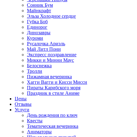
Сонник Бум
Майнкрафт
Эльза Холодное сердце
Губка Боб
Единорог
Динозавры
Куроми
Русалочка Ариэль
Май Литл Пони
Экспресс поздравление
Микки и Минни Маус
Белоснежка
Тролли
Пижамная вечеринка
Хагги Вагги и Кисси Мисси
Пираты Карибского моря
Праздник в стиле Аниме
Цены
Отзывы
Услуги
День рождения по ключ
Квесты
Тематическая вечеринка
Аниматоры