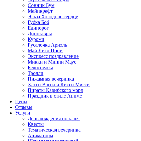
Сонник Бум
Майнкрафт
Эльза Холодное сердце
Губка Боб
Единорог
Динозавры
Куроми
Русалочка Ариэль
Май Литл Пони
Экспресс поздравление
Микки и Минни Маус
Белоснежка
Тролли
Пижамная вечеринка
Хагги Вагги и Кисси Мисси
Пираты Карибского моря
Праздник в стиле Аниме
Цены
Отзывы
Услуги
День рождения по ключ
Квесты
Тематическая вечеринка
Аниматоры