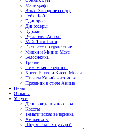
Сонник Бум
Майнкрафт
Эльза Холодное сердце
Губка Боб
Единорог
Динозавры
Куроми
Русалочка Ариэль
Май Литл Пони
Экспресс поздравление
Микки и Минни Маус
Белоснежка
Тролли
Пижамная вечеринка
Хагги Вагги и Кисси Мисси
Пираты Карибского моря
Праздник в стиле Аниме
Цены
Отзывы
Услуги
День рождения по ключ
Квесты
Тематическая вечеринка
Аниматоры
Шоу мыльных пузырей