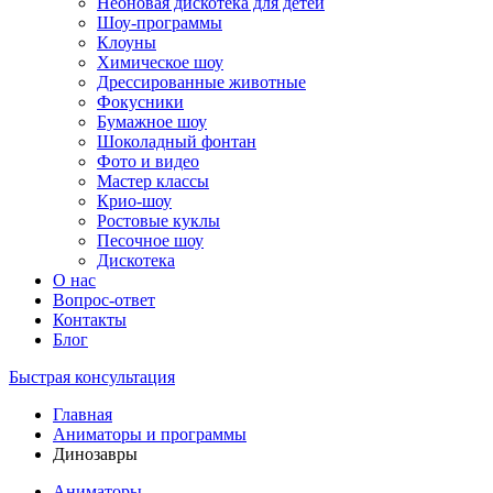
Неоновая дискотека для детей
Шоу-программы
Клоуны
Химическое шоу
Дрессированные животные
Фокусники
Бумажное шоу
Шоколадный фонтан
Фото и видео
Мастер классы
Крио-шоу
Ростовые куклы
Песочное шоу
Дискотека
О нас
Вопрос-ответ
Контакты
Блог
Быстрая консультация
Главная
Аниматоры и программы
Динозавры
Аниматоры