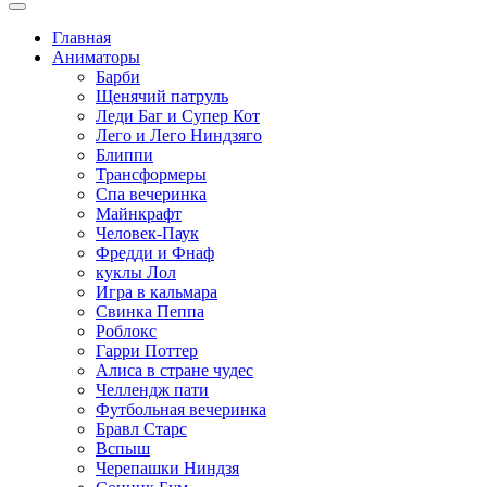
Главная
Аниматоры
Барби
Щенячий патруль
Леди Баг и Супер Кот
Лего и Лего Ниндзяго
Блиппи
Трансформеры
Спа вечеринка
Майнкрафт
Человек-Паук
Фредди и Фнаф
куклы Лол
Игра в кальмара
Свинка Пеппа
Роблокс
Гарри Поттер
Алиса в стране чудес
Челлендж пати
Футбольная вечеринка
Бравл Старс
Вспыш
Черепашки Ниндзя