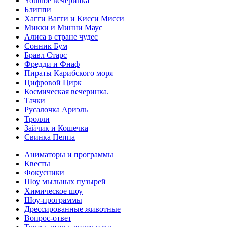
Youtube вечеринка
Блиппи
Хагги Вагги и Кисси Мисси
Микки и Минни Маус
Алиса в стране чудес
Сонник Бум
Бравл Старс
Фредди и Фнаф
Пираты Карибского моря
Цифровой Цирк
Космическая вечеринка.
Тачки
Русалочка Ариэль
Тролли
Зайчик и Кошечка
Свинка Пеппа
Аниматоры и программы
Квесты
Фокусники
Шоу мыльных пузырей
Химическое шоу
Шоу-программы
Дрессированные животные
Вопрос-ответ