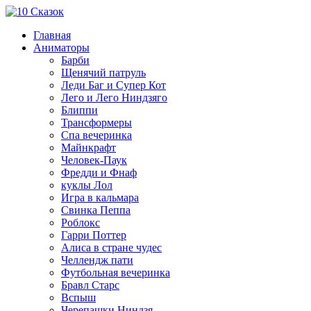
Главная
Аниматоры
Барби
Щенячий патруль
Леди Баг и Супер Кот
Лего и Лего Ниндзяго
Блиппи
Трансформеры
Спа вечеринка
Майнкрафт
Человек-Паук
Фредди и Фнаф
куклы Лол
Игра в кальмара
Свинка Пеппа
Роблокс
Гарри Поттер
Алиса в стране чудес
Челлендж пати
Футбольная вечеринка
Бравл Старс
Вспыш
Черепашки Ниндзя