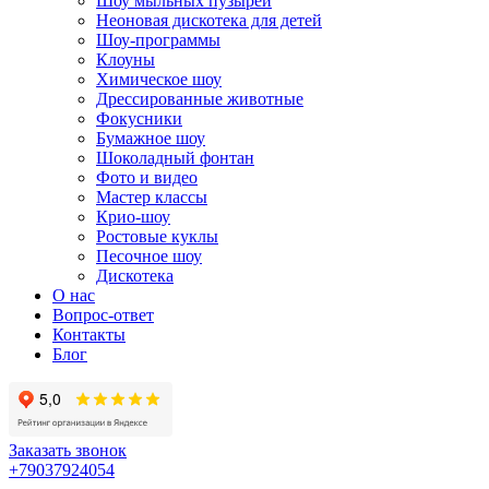
Шоу мыльных пузырей
Неоновая дискотека для детей
Шоу-программы
Клоуны
Химическое шоу
Дрессированные животные
Фокусники
Бумажное шоу
Шоколадный фонтан
Фото и видео
Мастер классы
Крио-шоу
Ростовые куклы
Песочное шоу
Дискотека
О нас
Вопрос-ответ
Контакты
Блог
Заказать звонок
+79037924054