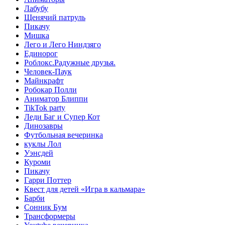
Лабубу
Щенячий патруль
Пикачу
Мишка
Лего и Лего Ниндзяго
Единорог
Роблокс.Радужные друзья.
Человек-Паук
Майнкрафт
Робокар Полли
Аниматор Блиппи
TikTok party
Леди Баг и Супер Кот
Динозавры
Футбольная вечеринка
куклы Лол
Уэнсдей
Куроми
Пикачу
Гарри Поттер
Квест для детей «Игра в кальмара»
Барби
Сонник Бум
Трансформеры