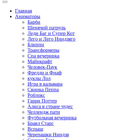
Главная
Аниматоры
Барби
Щенячий патруль
Леди Баг и Супер Кот
Лего и Лего Ниндзяго
Блиппи
Трансформеры
Спа вечеринка
Майнкрафт
Человек-Паук
Фредди и Фнаф
куклы Лол
Игра в кальмара
Свинка Пеппа
Роблокс
Гарри Поттер
Алиса в стране чудес
Челлендж пати
Футбольная вечеринка
Бравл Старс
Вспыш
Черепашки Ниндзя