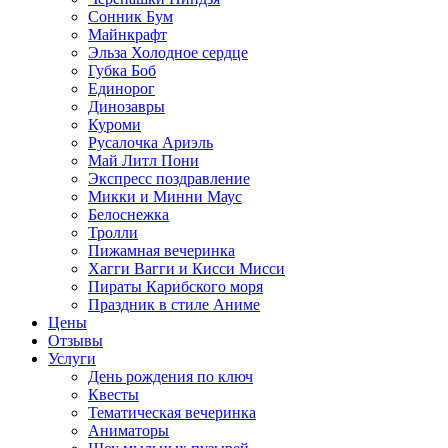
Сонник Бум
Майнкрафт
Эльза Холодное сердце
Губка Боб
Единорог
Динозавры
Куроми
Русалочка Ариэль
Май Литл Пони
Экспресс поздравление
Микки и Минни Маус
Белоснежка
Тролли
Пижамная вечеринка
Хагги Вагги и Кисси Мисси
Пираты Карибского моря
Праздник в стиле Аниме
Цены
Отзывы
Услуги
День рождения по ключ
Квесты
Тематическая вечеринка
Аниматоры