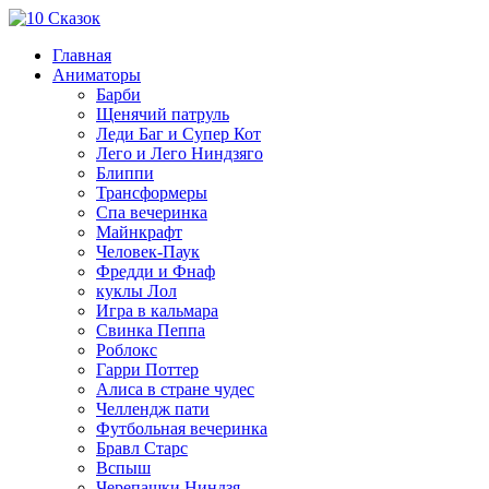
Главная
Аниматоры
Барби
Щенячий патруль
Леди Баг и Супер Кот
Лего и Лего Ниндзяго
Блиппи
Трансформеры
Спа вечеринка
Майнкрафт
Человек-Паук
Фредди и Фнаф
куклы Лол
Игра в кальмара
Свинка Пеппа
Роблокс
Гарри Поттер
Алиса в стране чудес
Челлендж пати
Футбольная вечеринка
Бравл Старс
Вспыш
Черепашки Ниндзя