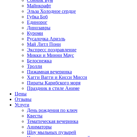
Сонник Бум
Майнкрафт
Эльза Холодное сердце
Губка Боб
Единорог
Динозавры
Куроми
Русалочка Ариэль
Май Литл Пони
Экспресс поздравление
Микки и Минни Маус
Белоснежка
Тролли
Пижамная вечеринка
Хагги Вагги и Кисси Мисси
Пираты Карибского моря
Праздник в стиле Аниме
Цены
Отзывы
Услуги
День рождения по ключ
Квесты
Тематическая вечеринка
Аниматоры
Шоу мыльных пузырей