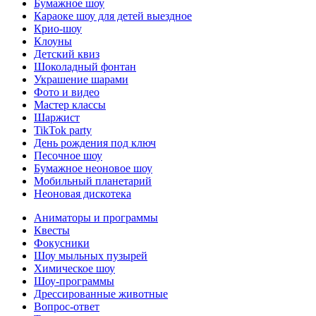
Бумажное шоу
Караоке шоу для детей выездное
Крио-шоу
Клоуны
Детский квиз
Шоколадный фонтан
Украшение шарами
Фото и видео
Мастер классы
Шаржист
TikTok party
День рождения под ключ
Песочное шоу
Бумажное неоновое шоу
Мобильный планетарий
Неоновая дискотека
Аниматоры и программы
Квесты
Фокусники
Шоу мыльных пузырей
Химическое шоу
Шоу-программы
Дрессированные животные
Вопрос-ответ