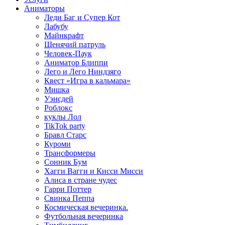
Аниматоры
Леди Баг и Супер Кот
Лабубу
Майнкрафт
Щенячий патруль
Человек-Паук
Аниматор Блиппи
Лего и Лего Ниндзяго
Квест «Игра в кальмара»
Мишка
Уэнсдей
Роблокс
куклы Лол
TikTok party
Бравл Старс
Куроми
Трансформеры
Сонник Бум
Хагги Вагги и Кисси Мисси
Алиса в стране чудес
Гарри Поттер
Свинка Пеппа
Космическая вечеринка.
Футбольная вечеринка