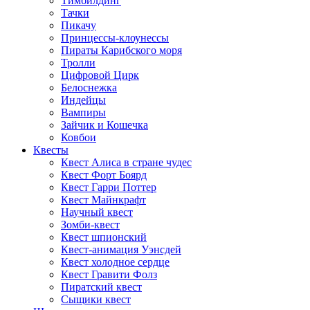
Тимбилдинг
Тачки
Пикачу
Принцессы-клоунессы
Пираты Карибского моря
Тролли
Цифровой Цирк
Белоснежка
Индейцы
Вампиры
Зайчик и Кошечка
Ковбои
Квесты
Квест Алиса в стране чудес
Квест Форт Боярд
Квест Гарри Поттер
Квест Майнкрафт
Научный квест
Зомби-квест
Квест шпионский
Квест-анимация Уэнсдей
Квест холодное сердце
Квест Гравити Фолз
Пиратский квест
Сыщики квест