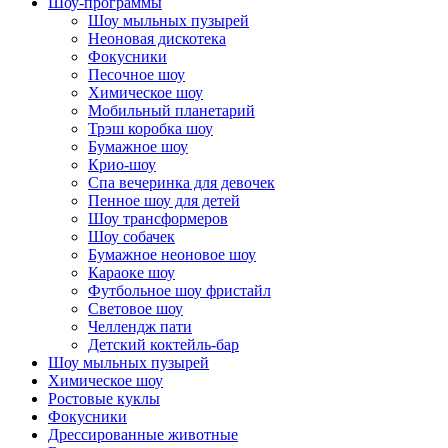
Шоу-программы
Шоу мыльных пузырей
Неоновая дискотека
Фокусники
Песочное шоу
Химическое шоу
Мобильный планетарий
Трэш коробка шоу
Бумажное шоу
Крио-шоу
Спа вечеринка для девочек
Пенное шоу для детей
Шоу трансформеров
Шоу собачек
Бумажное неоновое шоу
Караоке шоу
Футбольное шоу фристайл
Световое шоу
Челлендж пати
Детский коктейль-бар
Шоу мыльных пузырей
Химическое шоу
Ростовые куклы
Фокусники
Дрессированные животные