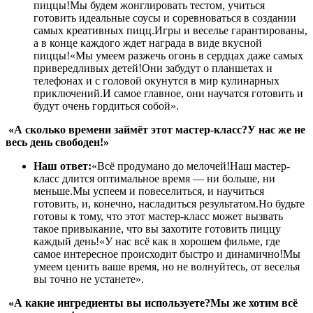
пиццы!Мы будем жонглировать тестом, учиться
готовить идеальные соусы и соревноваться в создании
самых креативных пицц.Игры и веселье гарантированы,
а в конце каждого ждет награда в виде вкусной
пиццы!«Мы умеем разжечь огонь в сердцах даже самых
привередливых детей!Они забудут о планшетах и
телефонах и с головой окунутся в мир кулинарных
приключений.И самое главное, они научатся готовить и
будут очень гордиться собой».
«А сколько времени займёт этот мастер-класс?У нас же не
весь день свободен!»
Наш ответ:
«Всё продумано до мелочей!Наш мастер-
класс длится оптимальное время — ни больше, ни
меньше.Мы успеем и повеселиться, и научиться
готовить, и, конечно, насладиться результатом.Но будьте
готовы к тому, что этот мастер-класс может вызвать
такое привыкание, что вы захотите готовить пиццу
каждый день!«У нас всё как в хорошем фильме, где
самое интересное происходит быстро и динамично!Мы
умеем ценить ваше время, но не волнуйтесь, от веселья
вы точно не устанете».
«А какие ингредиенты вы используете?Мы же хотим всё