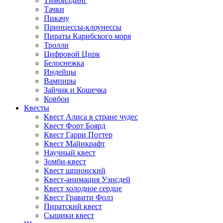
Тимбилдинг
Тачки
Пикачу
Принцессы-клоунессы
Пираты Карибского моря
Тролли
Цифровой Цирк
Белоснежка
Индейцы
Вампиры
Зайчик и Кошечка
Ковбои
Квесты
Квест Алиса в стране чудес
Квест Форт Боярд
Квест Гарри Поттер
Квест Майнкрафт
Научный квест
Зомби-квест
Квест шпионский
Квест-анимация Уэнсдей
Квест холодное сердце
Квест Гравити Фолз
Пиратский квест
Сыщики квест