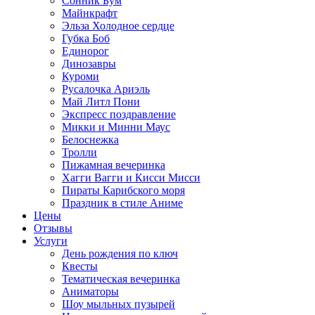
Сонник Бум
Майнкрафт
Эльза Холодное сердце
Губка Боб
Единорог
Динозавры
Куроми
Русалочка Ариэль
Май Литл Пони
Экспресс поздравление
Микки и Минни Маус
Белоснежка
Тролли
Пижамная вечеринка
Хагги Вагги и Кисси Мисси
Пираты Карибского моря
Праздник в стиле Аниме
Цены
Отзывы
Услуги
День рождения по ключ
Квесты
Тематическая вечеринка
Аниматоры
Шоу мыльных пузырей