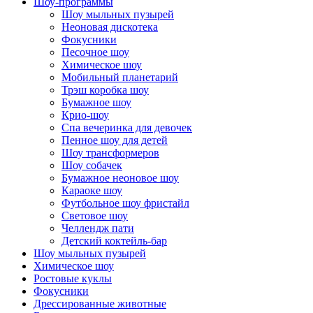
Шоу-программы
Шоу мыльных пузырей
Неоновая дискотека
Фокусники
Песочное шоу
Химическое шоу
Мобильный планетарий
Трэш коробка шоу
Бумажное шоу
Крио-шоу
Спа вечеринка для девочек
Пенное шоу для детей
Шоу трансформеров
Шоу собачек
Бумажное неоновое шоу
Караоке шоу
Футбольное шоу фристайл
Световое шоу
Челлендж пати
Детский коктейль-бар
Шоу мыльных пузырей
Химическое шоу
Ростовые куклы
Фокусники
Дрессированные животные