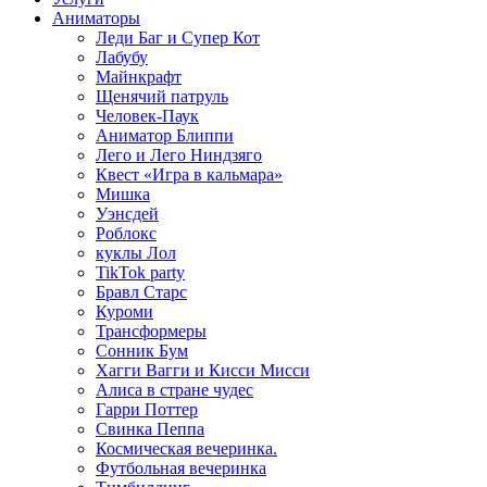
Аниматоры
Леди Баг и Супер Кот
Лабубу
Майнкрафт
Щенячий патруль
Человек-Паук
Аниматор Блиппи
Лего и Лего Ниндзяго
Квест «Игра в кальмара»
Мишка
Уэнсдей
Роблокс
куклы Лол
TikTok party
Бравл Старс
Куроми
Трансформеры
Сонник Бум
Хагги Вагги и Кисси Мисси
Алиса в стране чудес
Гарри Поттер
Свинка Пеппа
Космическая вечеринка.
Футбольная вечеринка