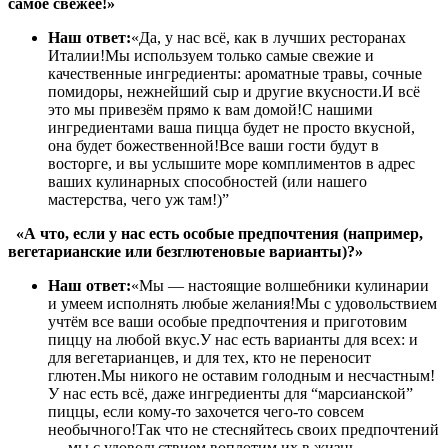
самое свежее!»
Наш ответ:
«Да, у нас всё, как в лучших ресторанах
Италии!Мы используем только самые свежие и
качественные ингредиенты: ароматные травы, сочные
помидоры, нежнейший сыр и другие вкусности.И всё
это мы привезём прямо к вам домой!С нашими
ингредиентами ваша пицца будет не просто вкусной,
она будет божественной!Все ваши гости будут в
восторге, и вы услышите море комплиментов в адрес
ваших кулинарных способностей (или нашего
мастерства, чего уж там!)”
«А что, если у нас есть особые предпочтения (например,
вегетарианские или безглютеновые варианты)?»
Наш ответ:
«Мы — настоящие волшебники кулинарии
и умеем исполнять любые желания!Мы с удовольствием
учтём все ваши особые предпочтения и приготовим
пиццу на любой вкус.У нас есть варианты для всех: и
для вегетарианцев, и для тех, кто не переносит
глютен.Мы никого не оставим голодным и несчастным!
У нас есть всё, даже ингредиенты для “марсианской”
пиццы, если кому-то захочется чего-то совсем
необычного!Так что не стесняйтесь своих предпочтений
— мы с удовольствием воплотим их в жизнь.