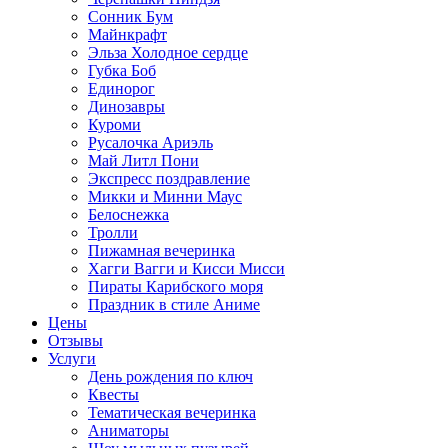
Сонник Бум
Майнкрафт
Эльза Холодное сердце
Губка Боб
Единорог
Динозавры
Куроми
Русалочка Ариэль
Май Литл Пони
Экспресс поздравление
Микки и Минни Маус
Белоснежка
Тролли
Пижамная вечеринка
Хагги Вагги и Кисси Мисси
Пираты Карибского моря
Праздник в стиле Аниме
Цены
Отзывы
Услуги
День рождения по ключ
Квесты
Тематическая вечеринка
Аниматоры