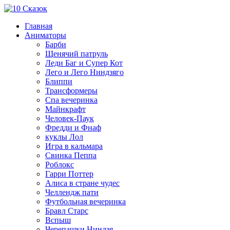
Главная
Аниматоры
Барби
Щенячий патруль
Леди Баг и Супер Кот
Лего и Лего Ниндзяго
Блиппи
Трансформеры
Спа вечеринка
Майнкрафт
Человек-Паук
Фредди и Фнаф
куклы Лол
Игра в кальмара
Свинка Пеппа
Роблокс
Гарри Поттер
Алиса в стране чудес
Челлендж пати
Футбольная вечеринка
Бравл Старс
Вспыш
Черепашки Ниндзя