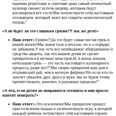
нашими рецептами и советами даже самый неопытный
кулинар сможет испечь шедевр, которым будут
восхищаться все гости!Вы почувствуете себя настоящим
итальянцем, который знает все секреты неаполитанской
пиццы.”
«А не будет ли это слишком грязно?У нас же дети!»
Наш ответ:
«Грязно?!Да это будет самая чистая грязь в
вашей жизни!Мы знаем толк в веселье, но и о порядке
не забываем.У нас есть всё необходимое оборудование и
средства защиты, так что вашим детям не грозит
превратиться в мучных монстров.И, в конце концов,
небольшая грязь — это часть настоящего кулинарного
процесса, разве нет?“Мы скорее превратим ваш дом в
итальянский рай, чем в мучную фабрику!Но если кто-то
захочет обвалять друг друга в муке, мы не будем этому
препятствовать, конечно, в разумных пределах!”
«А что, если детям не понравится готовить и они просто
захотят поиграть?»
Наш ответ:
«Это исключено!Мы превратим процесс
приготовления пиццы в увлекательную игру, в которой
каждый ребенок почувствует себя настоящим героем