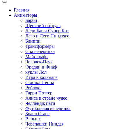
Главная
Аниматоры
Барби
Щенячий патруль
Леди Баг и Супер Кот
Лего и Лего Ниндзяго
Блиппи
Трансформеры
Спа вечеринка
Майнкрафт
Человек-Паук
Фредди и Фнаф
куклы Лол
Игра в кальмара
Свинка Пеппа
Роблокс
Гарри Поттер
Алиса в стране чудес
Челлендж пати
Футбольная вечеринка
Бравл Старс
Вспыш
Черепашки Ниндзя