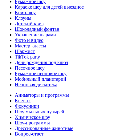
Бумажное шоу
Караоке шоу для детей выездное
Крио-шоу
Клоуны
Детский квиз
Шоколадный фонтан
Украшение шарами
Фото и видео
Мастер классы
Шаржист
TikTok party
День рождения под ключ
Песочное шоу
Бумажное неоновое шоу
Мобильный планетарий
Неоновая дискотека
Аниматоры и программы
Квесты
Фокусники
Шоу мыльных пузырей
Химическое шоу
Шоу-программы
Дрессированные животные
Вопрос-ответ