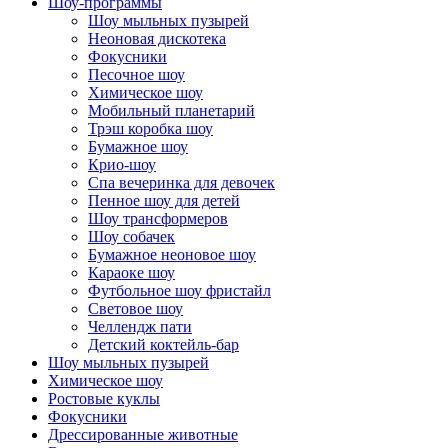
Шоу-программы
Шоу мыльных пузырей
Неоновая дискотека
Фокусники
Песочное шоу
Химическое шоу
Мобильный планетарий
Трэш коробка шоу
Бумажное шоу
Крио-шоу
Спа вечеринка для девочек
Пенное шоу для детей
Шоу трансформеров
Шоу собачек
Бумажное неоновое шоу
Караоке шоу
Футбольное шоу фристайл
Световое шоу
Челлендж пати
Детский коктейль-бар
Шоу мыльных пузырей
Химическое шоу
Ростовые куклы
Фокусники
Дрессированные животные