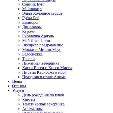
Сонник Бум
Майнкрафт
Эльза Холодное сердце
Губка Боб
Единорог
Динозавры
Куроми
Русалочка Ариэль
Май Литл Пони
Экспресс поздравление
Микки и Минни Маус
Белоснежка
Тролли
Пижамная вечеринка
Хагги Вагги и Кисси Мисси
Пираты Карибского моря
Праздник в стиле Аниме
Цены
Отзывы
Услуги
День рождения по ключ
Квесты
Тематическая вечеринка
Аниматоры