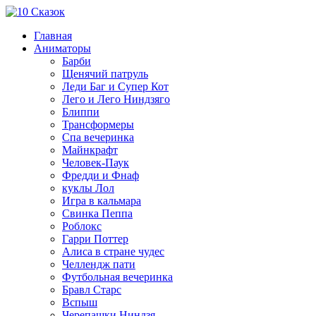
Главная
Аниматоры
Барби
Щенячий патруль
Леди Баг и Супер Кот
Лего и Лего Ниндзяго
Блиппи
Трансформеры
Спа вечеринка
Майнкрафт
Человек-Паук
Фредди и Фнаф
куклы Лол
Игра в кальмара
Свинка Пеппа
Роблокс
Гарри Поттер
Алиса в стране чудес
Челлендж пати
Футбольная вечеринка
Бравл Старс
Вспыш
Черепашки Ниндзя