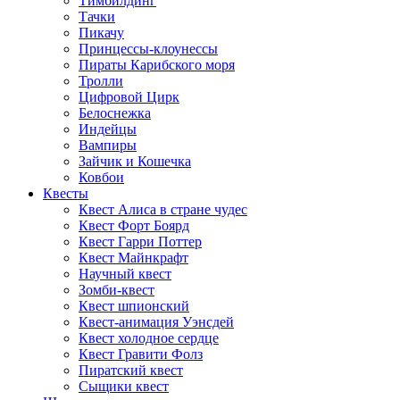
Тимбилдинг
Тачки
Пикачу
Принцессы-клоунессы
Пираты Карибского моря
Тролли
Цифровой Цирк
Белоснежка
Индейцы
Вампиры
Зайчик и Кошечка
Ковбои
Квесты
Квест Алиса в стране чудес
Квест Форт Боярд
Квест Гарри Поттер
Квест Майнкрафт
Научный квест
Зомби-квест
Квест шпионский
Квест-анимация Уэнсдей
Квест холодное сердце
Квест Гравити Фолз
Пиратский квест
Сыщики квест