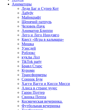
Аниматоры
Леди Баг и Супер Кот
Лабубу
Майнкрафт
Щенячий патруль
Человек-Паук
Аниматор Блиппи
Лего и Лего Ниндзяго
Квест «Игра в кальмара»
Мишка
Уэнсдей
Роблокс
куклы Лол
TikTok party
Бравл Старс
Куроми
Трансформеры
Сонник Бум
Хагги Вагги и Кисси Мисси
Алиса в стране чудес
Гарри Поттер
Свинка Пеппа
Космическая вечеринка.
Футбольная вечеринка