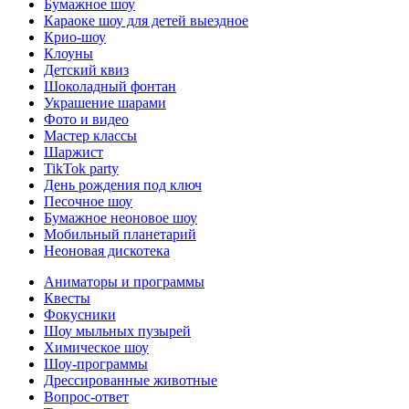
Бумажное шоу
Караоке шоу для детей выездное
Крио-шоу
Клоуны
Детский квиз
Шоколадный фонтан
Украшение шарами
Фото и видео
Мастер классы
Шаржист
TikTok party
День рождения под ключ
Песочное шоу
Бумажное неоновое шоу
Мобильный планетарий
Неоновая дискотека
Аниматоры и программы
Квесты
Фокусники
Шоу мыльных пузырей
Химическое шоу
Шоу-программы
Дрессированные животные
Вопрос-ответ