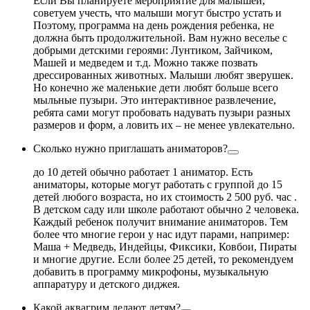
Если Вы планируете мероприятие для малышей,
советуем учесть, что малыши могут быстро устать и
Поэтому, программа на день рождения ребенка, не
должна быть продолжительной. Вам нужно веселье с
добрыми детскими героями: Лунтиком, Зайчиком,
Машей и медведем и т.д. Можно также позвать
дрессированных животных. Малыши любят зверушек.
Но конечно же маленькие дети любят больше всего
мыльные пузыри. Это интерактивное развлечение,
ребята сами могут пробовать надувать пузыри разных
размеров и форм, а ловить их – не менее увлекательно.
Сколько нужно приглашать аниматоров?
до 10 детей обычно работает 1 аниматор. Есть
аниматоры, которые могут работать с группой до 15
детей любого возраста, но их стоимость 2 500 руб. час .
В детском саду или школе работают обычно 2 человека.
Каждый ребенок получит внимание аниматоров. Тем
более что многие герои у нас идут парами, например:
Маша + Медведь, Индейцы, Фиксики, Ковбои, Пираты
и многие другие. Если более 25 детей, то рекомендуем
добавить в программу микрофоны, музыкальную
аппаратуру и детского диджея.
Какой аквагрим делают детям?