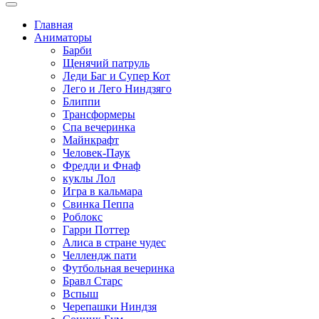
Главная
Аниматоры
Барби
Щенячий патруль
Леди Баг и Супер Кот
Лего и Лего Ниндзяго
Блиппи
Трансформеры
Спа вечеринка
Майнкрафт
Человек-Паук
Фредди и Фнаф
куклы Лол
Игра в кальмара
Свинка Пеппа
Роблокс
Гарри Поттер
Алиса в стране чудес
Челлендж пати
Футбольная вечеринка
Бравл Старс
Вспыш
Черепашки Ниндзя