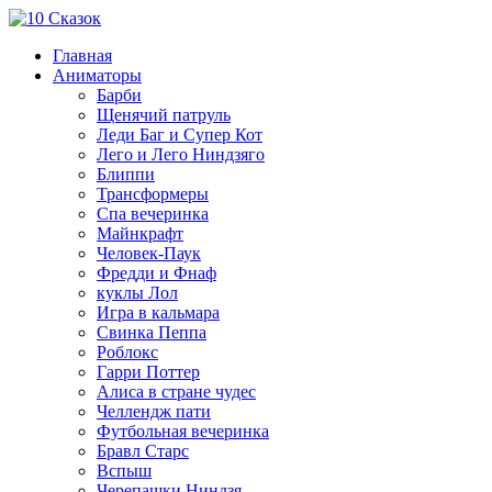
Главная
Аниматоры
Барби
Щенячий патруль
Леди Баг и Супер Кот
Лего и Лего Ниндзяго
Блиппи
Трансформеры
Спа вечеринка
Майнкрафт
Человек-Паук
Фредди и Фнаф
куклы Лол
Игра в кальмара
Свинка Пеппа
Роблокс
Гарри Поттер
Алиса в стране чудес
Челлендж пати
Футбольная вечеринка
Бравл Старс
Вспыш
Черепашки Ниндзя