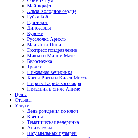
Сонник Бум
Майнкрафт
Эльза Холодное сердце
Губка Боб
Единорог
Динозавры
Куроми
Русалочка Ариэль
Май Литл Пони
Экспресс поздравление
Микки и Минни Маус
Белоснежка
Тролли
Пижамная вечеринка
Хагги Вагги и Кисси Мисси
Пираты Карибского моря
Праздник в стиле Аниме
Цены
Отзывы
Услуги
День рождения по ключ
Квесты
Тематическая вечеринка
Аниматоры
Шоу мыльных пузырей