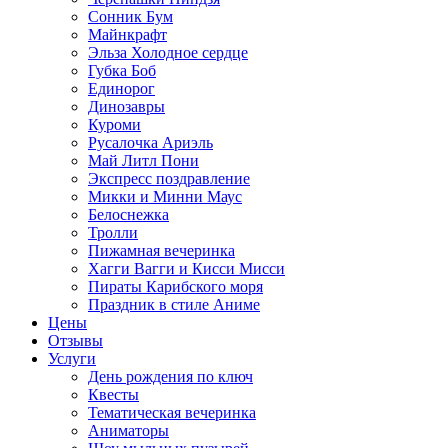
Сонник Бум
Майнкрафт
Эльза Холодное сердце
Губка Боб
Единорог
Динозавры
Куроми
Русалочка Ариэль
Май Литл Пони
Экспресс поздравление
Микки и Минни Маус
Белоснежка
Тролли
Пижамная вечеринка
Хагги Вагги и Кисси Мисси
Пираты Карибского моря
Праздник в стиле Аниме
Цены
Отзывы
Услуги
День рождения по ключ
Квесты
Тематическая вечеринка
Аниматоры