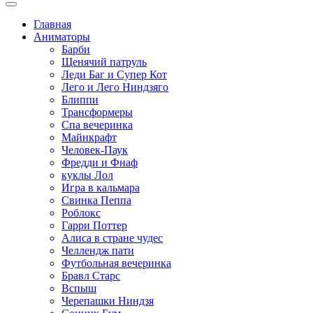
Главная
Аниматоры
Барби
Щенячий патруль
Леди Баг и Супер Кот
Лего и Лего Ниндзяго
Блиппи
Трансформеры
Спа вечеринка
Майнкрафт
Человек-Паук
Фредди и Фнаф
куклы Лол
Игра в кальмара
Свинка Пеппа
Роблокс
Гарри Поттер
Алиса в стране чудес
Челлендж пати
Футбольная вечеринка
Бравл Старс
Вспыш
Черепашки Ниндзя