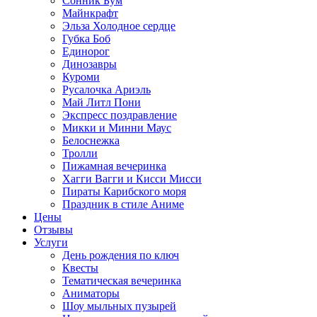
Сонник Бум
Майнкрафт
Эльза Холодное сердце
Губка Боб
Единорог
Динозавры
Куроми
Русалочка Ариэль
Май Литл Пони
Экспресс поздравление
Микки и Минни Маус
Белоснежка
Тролли
Пижамная вечеринка
Хагги Вагги и Кисси Мисси
Пираты Карибского моря
Праздник в стиле Аниме
Цены
Отзывы
Услуги
День рождения по ключ
Квесты
Тематическая вечеринка
Аниматоры
Шоу мыльных пузырей