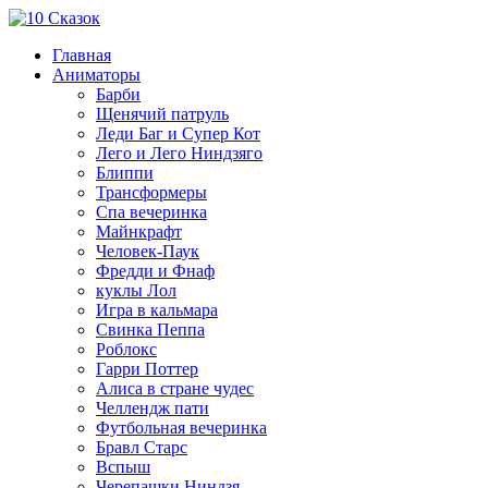
Главная
Аниматоры
Барби
Щенячий патруль
Леди Баг и Супер Кот
Лего и Лего Ниндзяго
Блиппи
Трансформеры
Спа вечеринка
Майнкрафт
Человек-Паук
Фредди и Фнаф
куклы Лол
Игра в кальмара
Свинка Пеппа
Роблокс
Гарри Поттер
Алиса в стране чудес
Челлендж пати
Футбольная вечеринка
Бравл Старс
Вспыш
Черепашки Ниндзя