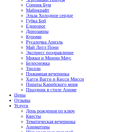
Сонник Бум
Майнкрафт
Эльза Холодное сердце
Губка Боб
Единорог
Динозавры
Куроми
Русалочка Ариэль
Май Литл Пони
Экспресс поздравление
Микки и Минни Маус
Белоснежка
Тролли
Пижамная вечеринка
Хагги Вагги и Кисси Мисси
Пираты Карибского моря
Праздник в стиле Аниме
Цены
Отзывы
Услуги
День рождения по ключ
Квесты
Тематическая вечеринка
Аниматоры