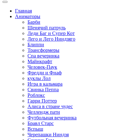
Главная
Аниматоры
Барби
Щенячий патруль
Леди Баг и Супер Кот
Лего и Лего Ниндзяго
Блиппи
Трансформеры
Спа вечеринка
Майнкрафт
Человек-Паук
Фредди и Фнаф
куклы Лол
Игра в кальмара
Свинка Пеппа
Роблокс
Гарри Поттер
Алиса в стране чудес
Челлендж пати
Футбольная вечеринка
Бравл Старс
Вспыш
Черепашки Ниндзя