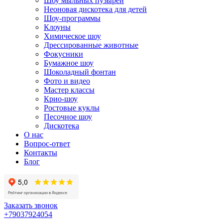
Шоу мыльных пузырей
Неоновая дискотека для детей
Шоу-программы
Клоуны
Химическое шоу
Дрессированные животные
Фокусники
Бумажное шоу
Шоколадный фонтан
Фото и видео
Мастер классы
Крио-шоу
Ростовые куклы
Песочное шоу
Дискотека
О нас
Вопрос-ответ
Контакты
Блог
Заказать звонок
+79037924054