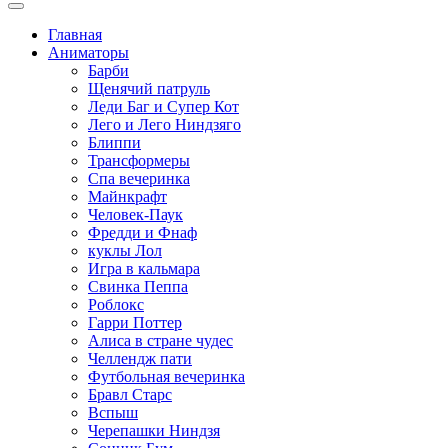
Главная
Аниматоры
Барби
Щенячий патруль
Леди Баг и Супер Кот
Лего и Лего Ниндзяго
Блиппи
Трансформеры
Спа вечеринка
Майнкрафт
Человек-Паук
Фредди и Фнаф
куклы Лол
Игра в кальмара
Свинка Пеппа
Роблокс
Гарри Поттер
Алиса в стране чудес
Челлендж пати
Футбольная вечеринка
Бравл Старс
Вспыш
Черепашки Ниндзя