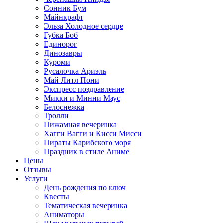
Сонник Бум
Майнкрафт
Эльза Холодное сердце
Губка Боб
Единорог
Динозавры
Куроми
Русалочка Ариэль
Май Литл Пони
Экспресс поздравление
Микки и Минни Маус
Белоснежка
Тролли
Пижамная вечеринка
Хагги Вагги и Кисси Мисси
Пираты Карибского моря
Праздник в стиле Аниме
Цены
Отзывы
Услуги
День рождения по ключ
Квесты
Тематическая вечеринка
Аниматоры