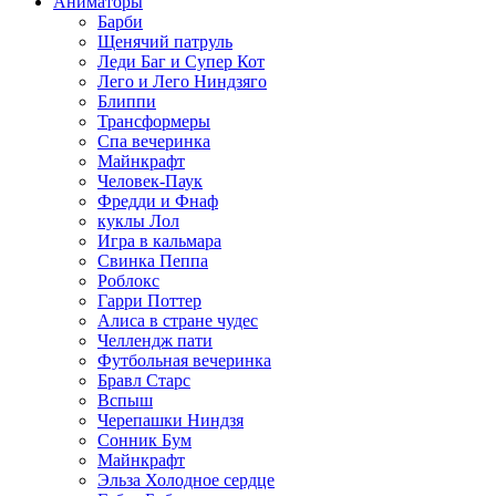
Аниматоры
Барби
Щенячий патруль
Леди Баг и Супер Кот
Лего и Лего Ниндзяго
Блиппи
Трансформеры
Спа вечеринка
Майнкрафт
Человек-Паук
Фредди и Фнаф
куклы Лол
Игра в кальмара
Свинка Пеппа
Роблокс
Гарри Поттер
Алиса в стране чудес
Челлендж пати
Футбольная вечеринка
Бравл Старс
Вспыш
Черепашки Ниндзя
Сонник Бум
Майнкрафт
Эльза Холодное сердце