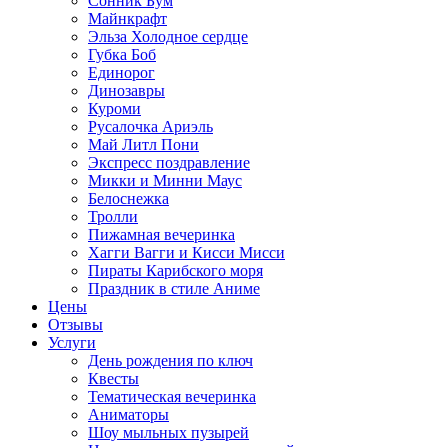
Сонник Бум
Майнкрафт
Эльза Холодное сердце
Губка Боб
Единорог
Динозавры
Куроми
Русалочка Ариэль
Май Литл Пони
Экспресс поздравление
Микки и Минни Маус
Белоснежка
Тролли
Пижамная вечеринка
Хагги Вагги и Кисси Мисси
Пираты Карибского моря
Праздник в стиле Аниме
Цены
Отзывы
Услуги
День рождения по ключ
Квесты
Тематическая вечеринка
Аниматоры
Шоу мыльных пузырей