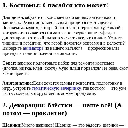
1. Костюмы: Спасайся кто может!
Для детей:
забудьте о своих мечтах о милых ангелочках и
зайчиках. Реальность такова: вам придется иметь дело с
Человеком-пауком, который постоянно теряет маску, Эльзой,
которая отказывается снимать свои сверкающие туфли, и
динозавром, который пытается съесть все, что видит. Хотите
тишины и гарантии, что герой появится вовремя и в целости?
Выберите
аниматора
из нашего каталога— профессионалы
приедут в полной боевой готовности.
Совет:
заранее подготовьте набор для ремонта костюмов
(иголка, нитка, клей, скотч). Чудо-плащ порвался? Не беда, ско
все исправит!
Альтернатива:
Если хочется самим превратить подготовку в
игру, устройте
тематическую вечеринку,
где костюм — это уже
часть сюжета, которую мы поможем продумать.
2. Декорации: блёстки — наше всё! (А
потом — проклятие)
Шарики:
Много шариков! Шарики — это радость, шарики —