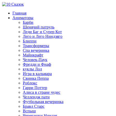
Главная
Аниматоры
Барби
Щенячий патруль
Леди Баг и Супер Кот
Лего и Лего Ниндзяго
Блиппи
Трансформеры
Спа вечеринка
Майнкрафт
Человек-Паук
Фредди и Фнаф
куклы Лол
Игра в кальмара
Свинка Пеппа
Роблокс
Гарри Поттер
Алиса в стране чудес
Челлендж пати
Футбольная вечеринка
Бравл Старс
Вспыш
Черепашки Ниндзя