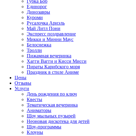
Губка Боб
Единорог
Динозавры
Куроми
Русалочка Ариэль
Май Литл Пони
Экспресс поздравление
Микки и Минни Маус
Белоснежка
Тролли
Пижамная вечеринка
Хагги Вагги и Кисси Мисси
Пираты Карибского моря
Праздник в стиле Аниме
Цены
Отзывы
Услуги
День рождения по ключ
Квесты
Тематическая вечеринка
Аниматоры
Шоу мыльных пузырей
Неоновая дискотека для детей
Шоу-программы
Клоуны