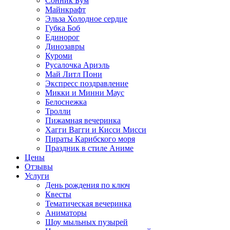
Сонник Бум
Майнкрафт
Эльза Холодное сердце
Губка Боб
Единорог
Динозавры
Куроми
Русалочка Ариэль
Май Литл Пони
Экспресс поздравление
Микки и Минни Маус
Белоснежка
Тролли
Пижамная вечеринка
Хагги Вагги и Кисси Мисси
Пираты Карибского моря
Праздник в стиле Аниме
Цены
Отзывы
Услуги
День рождения по ключ
Квесты
Тематическая вечеринка
Аниматоры
Шоу мыльных пузырей