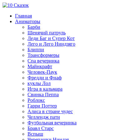
Главная
Аниматоры
Барби
Щенячий патруль
Леди Баг и Супер Кот
Лего и Лего Ниндзяго
Блиппи
Трансформеры
Спа вечеринка
Майнкрафт
Человек-Паук
Фредди и Фнаф
куклы Лол
Игра в кальмара
Свинка Пеппа
Роблокс
Гарри Поттер
Алиса в стране чудес
Челлендж пати
Футбольная вечеринка
Бравл Старс
Вспыш
Черепашки Ниндзя