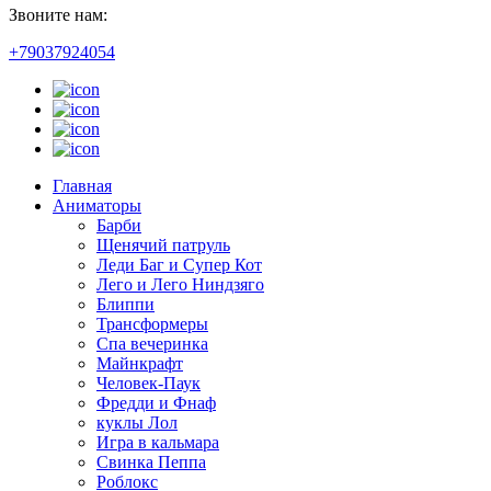
Звоните нам:
+79037924054
Главная
Аниматоры
Барби
Щенячий патруль
Леди Баг и Супер Кот
Лего и Лего Ниндзяго
Блиппи
Трансформеры
Спа вечеринка
Майнкрафт
Человек-Паук
Фредди и Фнаф
куклы Лол
Игра в кальмара
Свинка Пеппа
Роблокс