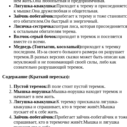
нем жить.Она любопытная и предприимчивая.
Лягушка-квакушка:
Приходит к терему и присоединяет
к мышке.Она дружелюбная и общительная.
Зайчик-побегайчик:
прибегает к терему и тоже становитс
его обитателем.Он быстрый и энергичный.
Лисичка-сестричка:
хитрая лиса, которая присоединяется
к остальным обитателям терема.
Волчок-серый бочок:
приходит в теремок и поселяется
вместе со всеми.
Медведь (Топтыгин, косолапый):
приходит к теремку
последним. Из-за своего большого размера он разрушает
теремок.В разных версиях сказки может быть описан как
неуклюжий и не понимающий своей силы, либо как
сознательно разрушающий теремок.
Содержание (Краткий пересказ):
Пустой теремок:
В поле стоит пустой теремок.
Мышка-норушка:
Мышка-норушка находит теремок и
начинает в нем жить.
Лягушка-квакушка:
К теремку прискакала лягушка-
квакушка и спрашивает, кто в тереме живёт.Мышка
пускает её к себе жить.
Зайчик-побегайчик:
Прибегает зайчик-побегайчик и тож
спрашивает, кто в теремочке живёт.Мышка и лягушка