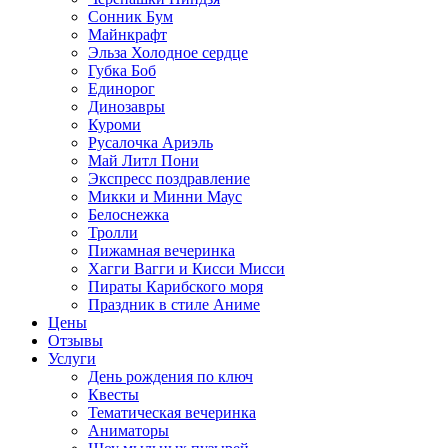
Сонник Бум
Майнкрафт
Эльза Холодное сердце
Губка Боб
Единорог
Динозавры
Куроми
Русалочка Ариэль
Май Литл Пони
Экспресс поздравление
Микки и Минни Маус
Белоснежка
Тролли
Пижамная вечеринка
Хагги Вагги и Кисси Мисси
Пираты Карибского моря
Праздник в стиле Аниме
Цены
Отзывы
Услуги
День рождения по ключ
Квесты
Тематическая вечеринка
Аниматоры