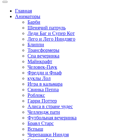
Главная
Аниматоры
Барби
Щенячий патруль
Леди Баг и Супер Кот
Лего и Лего Ниндзяго
Блиппи
Трансформеры
Спа вечеринка
Майнкрафт
Человек-Паук
Фредди и Фнаф
куклы Лол
Игра в кальмара
Свинка Пеппа
Роблокс
Гарри Поттер
Алиса в стране чудес
Челлендж пати
Футбольная вечеринка
Бравл Старс
Вспыш
Черепашки Ниндзя