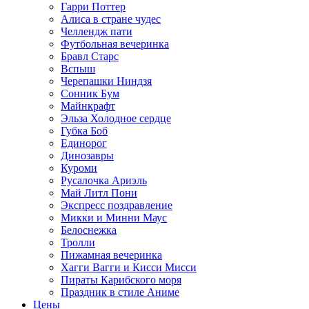
Гарри Поттер
Алиса в стране чудес
Челлендж пати
Футбольная вечеринка
Бравл Старс
Вспыш
Черепашки Ниндзя
Сонник Бум
Майнкрафт
Эльза Холодное сердце
Губка Боб
Единорог
Динозавры
Куроми
Русалочка Ариэль
Май Литл Пони
Экспресс поздравление
Микки и Минни Маус
Белоснежка
Тролли
Пижамная вечеринка
Хагги Вагги и Кисси Мисси
Пираты Карибского моря
Праздник в стиле Аниме
Цены