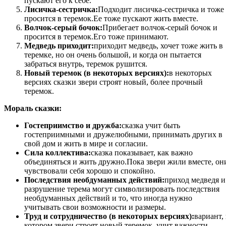
пускают его к себе.
Лисичка-сестричка:
Подходит лисичка-сестричка и тоже
просится в теремок.Ее тоже пускают жить вместе.
Волчок-серый бочок:
Прибегает волчок-серый бочок и
просится в теремок.Его тоже принимают.
Медведь приходит:
приходит медведь, хочет тоже жить в
теремке, но он очень большой, и когда он пытается
забраться внутрь, теремок рушится.
Новый теремок (в некоторых версиях):
в некоторых
версиях сказки звери строят новый, более прочный
теремок.
Мораль сказки:
Гостеприимство и дружба:
сказка учит быть
гостеприимными и дружелюбными, принимать других в
свой дом и жить в мире и согласии.
Сила коллектива:
сказка показывает, как важно
объединяться и жить дружно.Пока звери жили вместе, он
чувствовали себя хорошо и спокойно.
Последствия необдуманных действий:
приход медведя и
разрушение терема могут символизировать последствия
необдуманных действий и то, что иногда нужно
учитывать свои возможности и размеры.
Труд и сотрудничество (в некоторых версиях):
вариант, 
котором звери строят новый теремок, учит важности