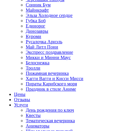
Сонник Бум
Майнкрафт
Эльза Холодное сердце
Губка Боб
Единорог
Динозавры
Куроми
Русалочка Ариэль
Май Литл Пони
Экспресс поздравление
Микки и Минни Маус
Белоснежка
Тролли
Пижамная вечеринка
Хагги Вагги и Кисси Мисси
Пираты Карибского моря
Праздник в стиле Аниме
Цены
Отзывы
Услуги
День рождения по ключ
Квесты
Тематическая вечеринка
Аниматоры