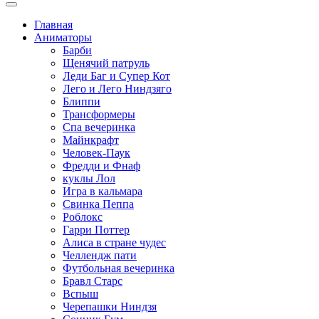
Главная
Аниматоры
Барби
Щенячий патруль
Леди Баг и Супер Кот
Лего и Лего Ниндзяго
Блиппи
Трансформеры
Спа вечеринка
Майнкрафт
Человек-Паук
Фредди и Фнаф
куклы Лол
Игра в кальмара
Свинка Пеппа
Роблокс
Гарри Поттер
Алиса в стране чудес
Челлендж пати
Футбольная вечеринка
Бравл Старс
Вспыш
Черепашки Ниндзя