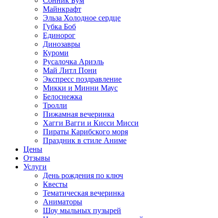
Сонник Бум
Майнкрафт
Эльза Холодное сердце
Губка Боб
Единорог
Динозавры
Куроми
Русалочка Ариэль
Май Литл Пони
Экспресс поздравление
Микки и Минни Маус
Белоснежка
Тролли
Пижамная вечеринка
Хагги Вагги и Кисси Мисси
Пираты Карибского моря
Праздник в стиле Аниме
Цены
Отзывы
Услуги
День рождения по ключ
Квесты
Тематическая вечеринка
Аниматоры
Шоу мыльных пузырей