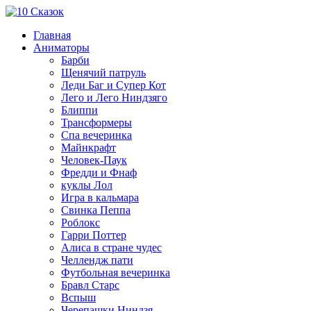
Главная
Аниматоры
Барби
Щенячий патруль
Леди Баг и Супер Кот
Лего и Лего Ниндзяго
Блиппи
Трансформеры
Спа вечеринка
Майнкрафт
Человек-Паук
Фредди и Фнаф
куклы Лол
Игра в кальмара
Свинка Пеппа
Роблокс
Гарри Поттер
Алиса в стране чудес
Челлендж пати
Футбольная вечеринка
Бравл Старс
Вспыш
Черепашки Ниндзя