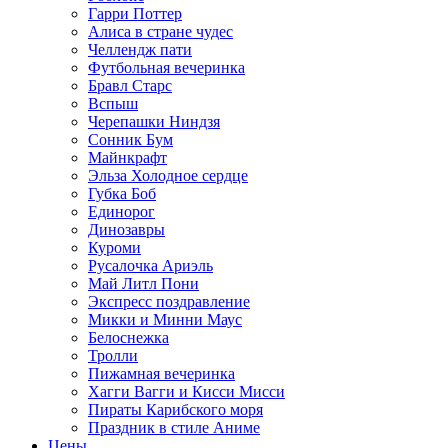
Гарри Поттер
Алиса в стране чудес
Челлендж пати
Футбольная вечеринка
Бравл Старс
Вспыш
Черепашки Ниндзя
Сонник Бум
Майнкрафт
Эльза Холодное сердце
Губка Боб
Единорог
Динозавры
Куроми
Русалочка Ариэль
Май Литл Пони
Экспресс поздравление
Микки и Минни Маус
Белоснежка
Тролли
Пижамная вечеринка
Хагги Вагги и Кисси Мисси
Пираты Карибского моря
Праздник в стиле Аниме
Цены