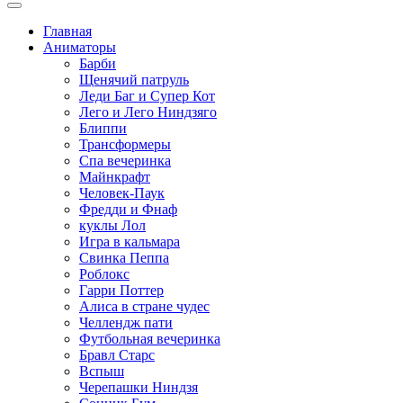
Главная
Аниматоры
Барби
Щенячий патруль
Леди Баг и Супер Кот
Лего и Лего Ниндзяго
Блиппи
Трансформеры
Спа вечеринка
Майнкрафт
Человек-Паук
Фредди и Фнаф
куклы Лол
Игра в кальмара
Свинка Пеппа
Роблокс
Гарри Поттер
Алиса в стране чудес
Челлендж пати
Футбольная вечеринка
Бравл Старс
Вспыш
Черепашки Ниндзя