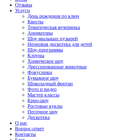
Отзывы
Услуги
День рождения по ключ
Квесты
Тематическая вечеринка
Аниматоры
Шоу мыльных пузырей
Неоновая дискотека для детей
Шоу-программы
Клоуны
Химическое шоу
Дрессированные животные
Фокусники
Бумажное шоу
Шоколадный фонтан
Фото и видео
Мастер классы
Крио-шоу
Ростовые куклы
Песочное шоу
Дискотека
О нас
Вопрос-ответ
Контакты
Блог