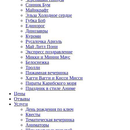
Сонник Бум
Майнкрафт
Эльза Холодное сердце
Губка Боб
Единорог
Динозавры
Куроми
Русалочка Ариэль
Май Литл Пони
Экспресс поздравление
Микки и Минни Маус
Белоснежка
Тролли
Пижамная вечеринка
Хагги Вагги и Кисси Мисси
Пираты Карибского моря
Праздник в стиле Аниме
Цены
Отзывы
Услуги
День рождения по ключ
Квесты
Тематическая вечеринка
Аниматоры