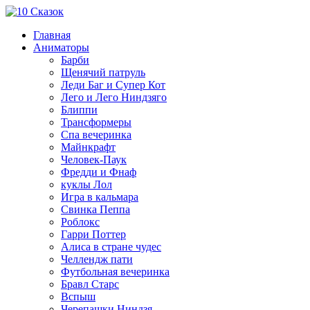
Главная
Аниматоры
Барби
Щенячий патруль
Леди Баг и Супер Кот
Лего и Лего Ниндзяго
Блиппи
Трансформеры
Спа вечеринка
Майнкрафт
Человек-Паук
Фредди и Фнаф
куклы Лол
Игра в кальмара
Свинка Пеппа
Роблокс
Гарри Поттер
Алиса в стране чудес
Челлендж пати
Футбольная вечеринка
Бравл Старс
Вспыш
Черепашки Ниндзя