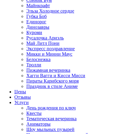
Сонник Бум
Майнкрафт
Эльза Холодное сердце
Губка Боб
Единорог
Динозавры
Куроми
Русалочка Ариэль
Май Литл Пони
Экспресс поздравление
Микки и Минни Маус
Белоснежка
Тролли
Пижамная вечеринка
Хагги Вагги и Кисси Мисси
Пираты Карибского моря
Праздник в стиле Аниме
Цены
Отзывы
Услуги
День рождения по ключ
Квесты
Тематическая вечеринка
Аниматоры
Шоу мыльных пузырей