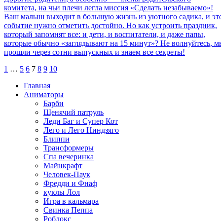
комитета, на чьи плечи легла миссия «Сделать незабываемо»!
Ваш малыш выходит в большую жизнь из уютного садика, и эт
событие нужно отметить достойно. Но как устроить праздник,
который запомнят все: и дети, и воспитатели, и даже папы,
которые обычно «заглядывают на 15 минут»? Не волнуйтесь, м
прошли через сотни выпускных и знаем все секреты!
1
…
5
6
7
8
9
10
Главная
Аниматоры
Барби
Щенячий патруль
Леди Баг и Супер Кот
Лего и Лего Ниндзяго
Блиппи
Трансформеры
Спа вечеринка
Майнкрафт
Человек-Паук
Фредди и Фнаф
куклы Лол
Игра в кальмара
Свинка Пеппа
Роблокс