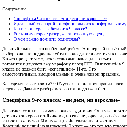
Содержание
Специфика 9-го класса: «ни дети, ни взрослые»
Идеальный сценарий: от официального к неформальному
Какие конкурсы работают в 9 классе?
Роль аниматоров: разгружаем основную сцену
О чём важно помнить родителям?
Девятый класс — это особенный рубеж. Это первый серьёзный
выбор в жизни подростка: уйти в колледж или остаться в школе
Кто-то прощается с одноклассниками навсегда, а кто-то
готовится к двухлетнему марафону перед ЕГЭ. Выпускной в 9
классе не должен быть «репетицией» 11-го. Это
самостоятельный, эмоциональный и очень живой праздник.
Как сделать его таковым? 90% успеха зависит от правильного
ведущего. Давайте разберёмся, каким он должен быть.
Специфика 9-го класса: «ни дети, ни взрослые»
Девятиклассники — самая сложная аудитория. Они уже не хотя
детских конкурсов с зайчиками, но ещё не доросли до пафосны
«взрослых» тостов. Им нужен драйв, уважение и честность.
Хороший ведущий на выпускной 9 класс — это тот, кто говори