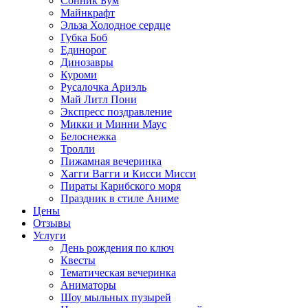
Сонник Бум
Майнкрафт
Эльза Холодное сердце
Губка Боб
Единорог
Динозавры
Куроми
Русалочка Ариэль
Май Литл Пони
Экспресс поздравление
Микки и Минни Маус
Белоснежка
Тролли
Пижамная вечеринка
Хагги Вагги и Кисси Мисси
Пираты Карибского моря
Праздник в стиле Аниме
Цены
Отзывы
Услуги
День рождения по ключ
Квесты
Тематическая вечеринка
Аниматоры
Шоу мыльных пузырей