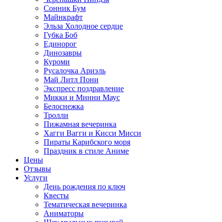
Сонник Бум
Майнкрафт
Эльза Холодное сердце
Губка Боб
Единорог
Динозавры
Куроми
Русалочка Ариэль
Май Литл Пони
Экспресс поздравление
Микки и Минни Маус
Белоснежка
Тролли
Пижамная вечеринка
Хагги Вагги и Кисси Мисси
Пираты Карибского моря
Праздник в стиле Аниме
Цены
Отзывы
Услуги
День рождения по ключ
Квесты
Тематическая вечеринка
Аниматоры