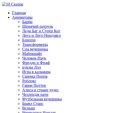
Главная
Аниматоры
Барби
Щенячий патруль
Леди Баг и Супер Кот
Лего и Лего Ниндзяго
Блиппи
Трансформеры
Спа вечеринка
Майнкрафт
Человек-Паук
Фредди и Фнаф
куклы Лол
Игра в кальмара
Свинка Пеппа
Роблокс
Гарри Поттер
Алиса в стране чудес
Челлендж пати
Футбольная вечеринка
Бравл Старс
Вспыш
Черепашки Ниндзя