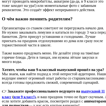
могут проводить микробаттлы, аквагрим (да-да, в 9 классе это
тоже заходит на ура!) или моментальные фото с забавным
реквизитом. Это создаёт эффект непрерывного действия.
О чём важно помнить родителям?
Организаторы со стажем советуют не перегружать начало дня.
Не нужно заказывать лимузин и кататься по городу 3 часа пере
банкетом. Дети приедут уставшими и голодными. Лучше
приехать на праздник отдохнувшими из дома или сразу после
торжественной части в школе.
Также важно продумать меню. Не делайте упор на тяжёлые
горячие блюда. Дети в танцах, им нужны лёгкие закуски и
много воды.
Хотите, чтобы ваш 9-классный выпускной прошёл на ура?
Мы знаем, как найти подход к этой непростой аудитории. Наш
ведущие имеют огромный опыт работы со старшеклассниками 
всегда готовы предложить свежий, современный сценарий.
👉
Закажите профессионального ведущего на
выпускной 11
класс
(
или 9 класс!)
,
и ваш праздник точно не будет скучным. 
если хотите добавить красок, посмотрите раздел с
аниматорам
для подростков
— у нас есть крутые варианты!