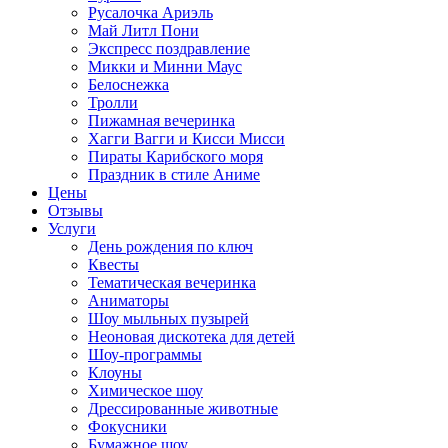
Русалочка Ариэль
Май Литл Пони
Экспресс поздравление
Микки и Минни Маус
Белоснежка
Тролли
Пижамная вечеринка
Хагги Вагги и Кисси Мисси
Пираты Карибского моря
Праздник в стиле Аниме
Цены
Отзывы
Услуги
День рождения по ключ
Квесты
Тематическая вечеринка
Аниматоры
Шоу мыльных пузырей
Неоновая дискотека для детей
Шоу-программы
Клоуны
Химическое шоу
Дрессированные животные
Фокусники
Бумажное шоу