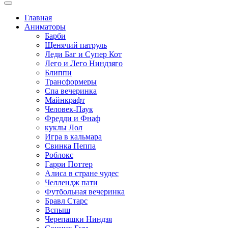
Главная
Аниматоры
Барби
Щенячий патруль
Леди Баг и Супер Кот
Лего и Лего Ниндзяго
Блиппи
Трансформеры
Спа вечеринка
Майнкрафт
Человек-Паук
Фредди и Фнаф
куклы Лол
Игра в кальмара
Свинка Пеппа
Роблокс
Гарри Поттер
Алиса в стране чудес
Челлендж пати
Футбольная вечеринка
Бравл Старс
Вспыш
Черепашки Ниндзя