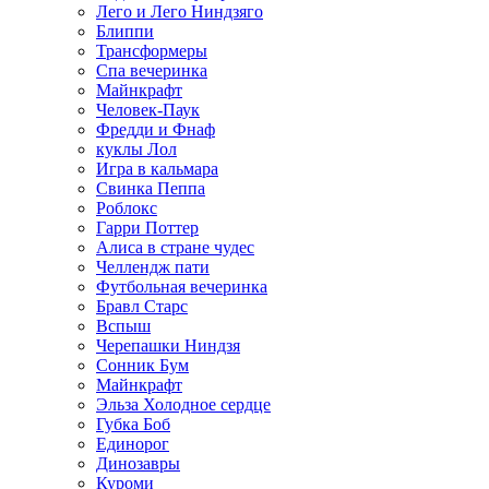
Лего и Лего Ниндзяго
Блиппи
Трансформеры
Спа вечеринка
Майнкрафт
Человек-Паук
Фредди и Фнаф
куклы Лол
Игра в кальмара
Свинка Пеппа
Роблокс
Гарри Поттер
Алиса в стране чудес
Челлендж пати
Футбольная вечеринка
Бравл Старс
Вспыш
Черепашки Ниндзя
Сонник Бум
Майнкрафт
Эльза Холодное сердце
Губка Боб
Единорог
Динозавры
Куроми