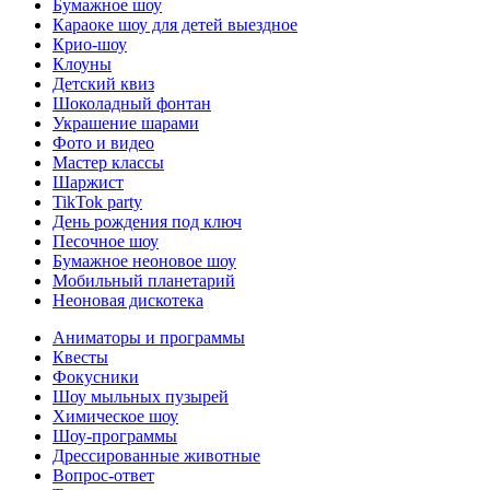
Бумажное шоу
Караоке шоу для детей выездное
Крио-шоу
Клоуны
Детский квиз
Шоколадный фонтан
Украшение шарами
Фото и видео
Мастер классы
Шаржист
TikTok party
День рождения под ключ
Песочное шоу
Бумажное неоновое шоу
Мобильный планетарий
Неоновая дискотека
Аниматоры и программы
Квесты
Фокусники
Шоу мыльных пузырей
Химическое шоу
Шоу-программы
Дрессированные животные
Вопрос-ответ