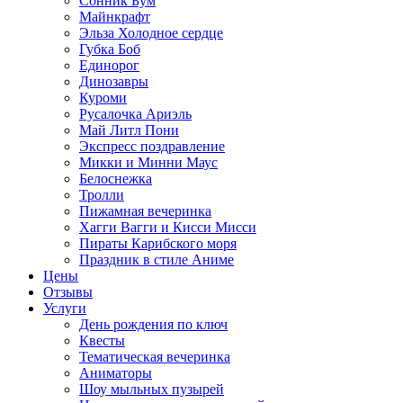
Сонник Бум
Майнкрафт
Эльза Холодное сердце
Губка Боб
Единорог
Динозавры
Куроми
Русалочка Ариэль
Май Литл Пони
Экспресс поздравление
Микки и Минни Маус
Белоснежка
Тролли
Пижамная вечеринка
Хагги Вагги и Кисси Мисси
Пираты Карибского моря
Праздник в стиле Аниме
Цены
Отзывы
Услуги
День рождения по ключ
Квесты
Тематическая вечеринка
Аниматоры
Шоу мыльных пузырей