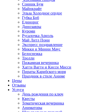
Сонник Бум
Майнкрафт
Эльза Холодное сердце
Губка Боб
Единорог
Динозавры
Куроми
Русалочка Ариэль
Май Литл Пони
Экспресс поздравление
Микки и Минни Маус
Белоснежка
Тролли
Пижамная вечеринка
Хагги Вагги и Кисси Мисси
Пираты Карибского моря
Праздник в стиле Аниме
Цены
Отзывы
Услуги
День рождения по ключ
Квесты
Тематическая вечеринка
Аниматоры