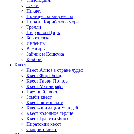
Тимбилдинг
Тачки
Пикачу
Принцессы-клоунессы
Пираты Карибского моря
Тролли
Цифровой Цирк
Белоснежка
Индейцы
Вампиры
Зайчик и Кошечка
Ковбои
Квесты
Квест Алиса в стране чудес
Квест Форт Боярд
Квест Гарри Поттер
Квест Майнкрафт
Научный квест
Зомби-квест
Квест шпионский
Квест-анимация Уэнсдей
Квест холодное сердце
Квест Гравити Фолз
Пиратский квест
Сыщики квест