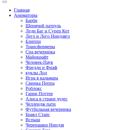
Главная
Аниматоры
Барби
Щенячий патруль
Леди Баг и Супер Кот
Лего и Лего Ниндзяго
Блиппи
Трансформеры
Спа вечеринка
Майнкрафт
Человек-Паук
Фредди и Фнаф
куклы Лол
Игра в кальмара
Свинка Пеппа
Роблокс
Гарри Поттер
Алиса в стране чудес
Челлендж пати
Футбольная вечеринка
Бравл Старс
Вспыш
Черепашки Ниндзя