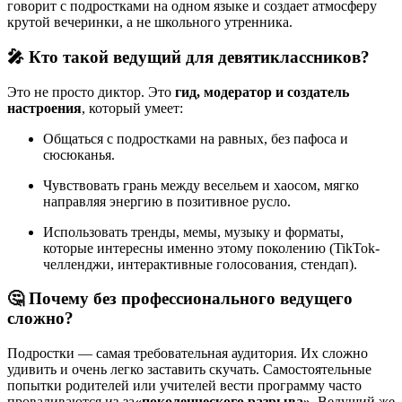
говорит с подростками на одном языке и создает атмосферу
крутой вечеринки, а не школьного утренника.
🎤 Кто такой ведущий для девятиклассников?
Это не просто диктор. Это
гид, модератор и создатель
настроения
, который умеет:
Общаться с подростками на равных, без пафоса и
сюсюканья.
Чувствовать грань между весельем и хаосом, мягко
направляя энергию в позитивное русло.
Использовать тренды, мемы, музыку и форматы,
которые интересны именно этому поколению (TikTok-
челленджи, интерактивные голосования, стендап).
🤔 Почему без профессионального ведущего
сложно?
Подростки — самая требовательная аудитория. Их сложно
удивить и очень легко заставить скучать. Самостоятельные
попытки родителей или учителей вести программу часто
проваливаются из-за
«поколенческого разрыва»
. Ведущий же