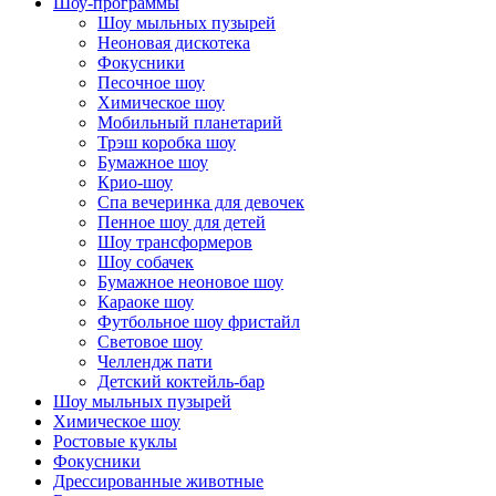
Шоу-программы
Шоу мыльных пузырей
Неоновая дискотека
Фокусники
Песочное шоу
Химическое шоу
Мобильный планетарий
Трэш коробка шоу
Бумажное шоу
Крио-шоу
Спа вечеринка для девочек
Пенное шоу для детей
Шоу трансформеров
Шоу собачек
Бумажное неоновое шоу
Караоке шоу
Футбольное шоу фристайл
Световое шоу
Челлендж пати
Детский коктейль-бар
Шоу мыльных пузырей
Химическое шоу
Ростовые куклы
Фокусники
Дрессированные животные