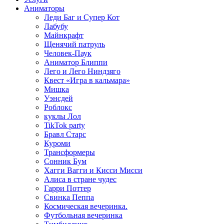
Аниматоры
Леди Баг и Супер Кот
Лабубу
Майнкрафт
Щенячий патруль
Человек-Паук
Аниматор Блиппи
Лего и Лего Ниндзяго
Квест «Игра в кальмара»
Мишка
Уэнсдей
Роблокс
куклы Лол
TikTok party
Бравл Старс
Куроми
Трансформеры
Сонник Бум
Хагги Вагги и Кисси Мисси
Алиса в стране чудес
Гарри Поттер
Свинка Пеппа
Космическая вечеринка.
Футбольная вечеринка