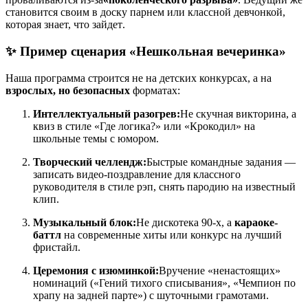
становится своим в доску парнем или классной девчонкой,
которая знает, что зайдет.
✨ Пример сценария «Нешкольная вечеринка»
Наша программа строится не на детских конкурсах, а на
взрослых, но безопасных
форматах:
Интеллектуальный разогрев:
Не скучная викторина, а
квиз в стиле «Где логика?» или «Крокодил» на
школьные темы с юмором.
Творческий челлендж:
Быстрые командные задания —
записать видео-поздравление для классного
руководителя в стиле рэп, снять пародию на известный
клип.
Музыкальный блок:
Не дискотека 90-х, а
караоке-
баттл
на современные хиты или конкурс на лучший
фристайл.
Церемония с изюминкой:
Вручение «ненастоящих»
номинаций («Гений тихого списывания», «Чемпион по
храпу на задней парте») с шуточными грамотами.