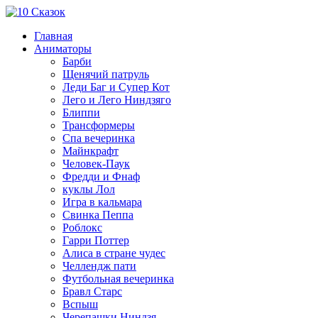
Главная
Аниматоры
Барби
Щенячий патруль
Леди Баг и Супер Кот
Лего и Лего Ниндзяго
Блиппи
Трансформеры
Спа вечеринка
Майнкрафт
Человек-Паук
Фредди и Фнаф
куклы Лол
Игра в кальмара
Свинка Пеппа
Роблокс
Гарри Поттер
Алиса в стране чудес
Челлендж пати
Футбольная вечеринка
Бравл Старс
Вспыш
Черепашки Ниндзя