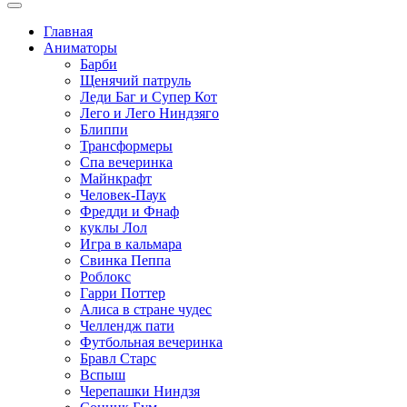
Главная
Аниматоры
Барби
Щенячий патруль
Леди Баг и Супер Кот
Лего и Лего Ниндзяго
Блиппи
Трансформеры
Спа вечеринка
Майнкрафт
Человек-Паук
Фредди и Фнаф
куклы Лол
Игра в кальмара
Свинка Пеппа
Роблокс
Гарри Поттер
Алиса в стране чудес
Челлендж пати
Футбольная вечеринка
Бравл Старс
Вспыш
Черепашки Ниндзя