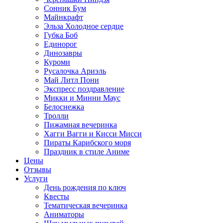
Сонник Бум
Майнкрафт
Эльза Холодное сердце
Губка Боб
Единорог
Динозавры
Куроми
Русалочка Ариэль
Май Литл Пони
Экспресс поздравление
Микки и Минни Маус
Белоснежка
Тролли
Пижамная вечеринка
Хагги Вагги и Кисси Мисси
Пираты Карибского моря
Праздник в стиле Аниме
Цены
Отзывы
Услуги
День рождения по ключ
Квесты
Тематическая вечеринка
Аниматоры