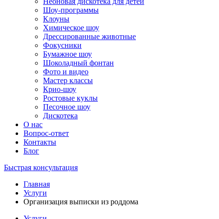
Неоновая дискотека для детей
Шоу-программы
Клоуны
Химическое шоу
Дрессированные животные
Фокусники
Бумажное шоу
Шоколадный фонтан
Фото и видео
Мастер классы
Крио-шоу
Ростовые куклы
Песочное шоу
Дискотека
О нас
Вопрос-ответ
Контакты
Блог
Быстрая консультация
Главная
Услуги
Организация выписки из роддома
Услуги