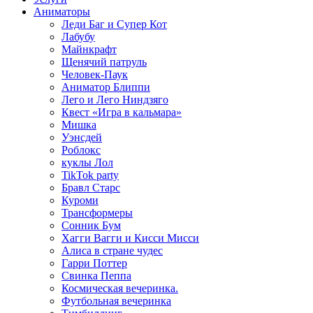
Аниматоры
Леди Баг и Супер Кот
Лабубу
Майнкрафт
Щенячий патруль
Человек-Паук
Аниматор Блиппи
Лего и Лего Ниндзяго
Квест «Игра в кальмара»
Мишка
Уэнсдей
Роблокс
куклы Лол
TikTok party
Бравл Старс
Куроми
Трансформеры
Сонник Бум
Хагги Вагги и Кисси Мисси
Алиса в стране чудес
Гарри Поттер
Свинка Пеппа
Космическая вечеринка.
Футбольная вечеринка