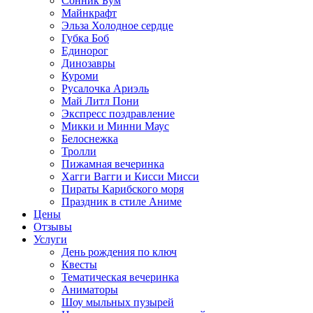
Сонник Бум
Майнкрафт
Эльза Холодное сердце
Губка Боб
Единорог
Динозавры
Куроми
Русалочка Ариэль
Май Литл Пони
Экспресс поздравление
Микки и Минни Маус
Белоснежка
Тролли
Пижамная вечеринка
Хагги Вагги и Кисси Мисси
Пираты Карибского моря
Праздник в стиле Аниме
Цены
Отзывы
Услуги
День рождения по ключ
Квесты
Тематическая вечеринка
Аниматоры
Шоу мыльных пузырей