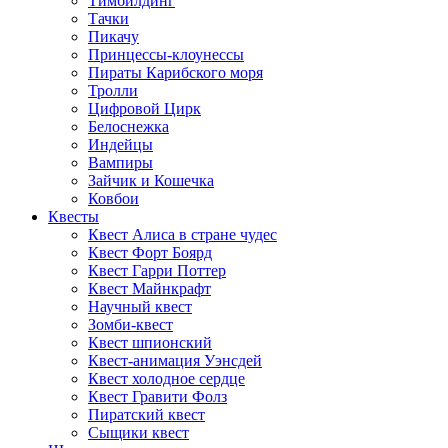
Тимбилдинг
Тачки
Пикачу
Принцессы-клоунессы
Пираты Карибского моря
Тролли
Цифровой Цирк
Белоснежка
Индейцы
Вампиры
Зайчик и Кошечка
Ковбои
Квесты
Квест Алиса в стране чудес
Квест Форт Боярд
Квест Гарри Поттер
Квест Майнкрафт
Научный квест
Зомби-квест
Квест шпионский
Квест-анимация Уэнсдей
Квест холодное сердце
Квест Гравити Фолз
Пиратский квест
Сыщики квест