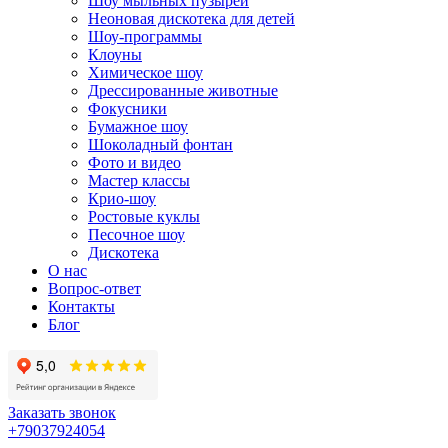
Шоу мыльных пузырей
Неоновая дискотека для детей
Шоу-программы
Клоуны
Химическое шоу
Дрессированные животные
Фокусники
Бумажное шоу
Шоколадный фонтан
Фото и видео
Мастер классы
Крио-шоу
Ростовые куклы
Песочное шоу
Дискотека
О нас
Вопрос-ответ
Контакты
Блог
Заказать звонок
+79037924054