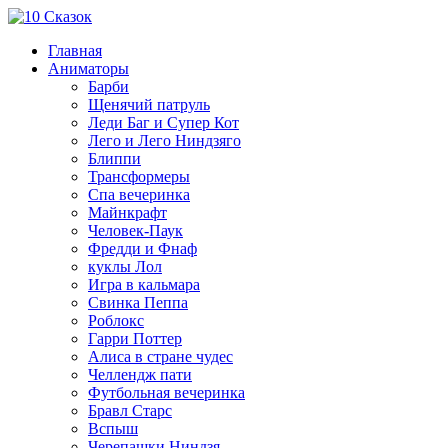
Главная
Аниматоры
Барби
Щенячий патруль
Леди Баг и Супер Кот
Лего и Лего Ниндзяго
Блиппи
Трансформеры
Спа вечеринка
Майнкрафт
Человек-Паук
Фредди и Фнаф
куклы Лол
Игра в кальмара
Свинка Пеппа
Роблокс
Гарри Поттер
Алиса в стране чудес
Челлендж пати
Футбольная вечеринка
Бравл Старс
Вспыш
Черепашки Ниндзя